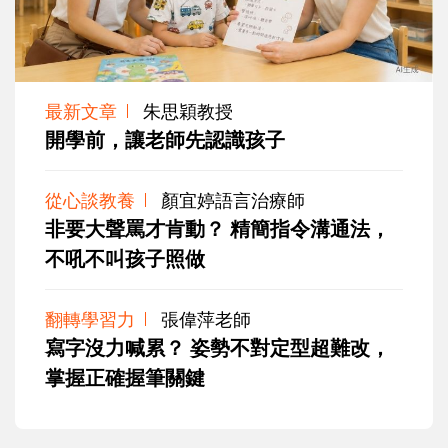
最新文章
朱思穎教授
開學前，讓老師先認識孩子
從心談教養
顏宜婷語言治療師
非要大聲罵才肯動？ 精簡指令溝通法，
不吼不叫孩子照做
翻轉學習力
張偉萍老師
寫字沒力喊累？ 姿勢不對定型超難改，
掌握正確握筆關鍵