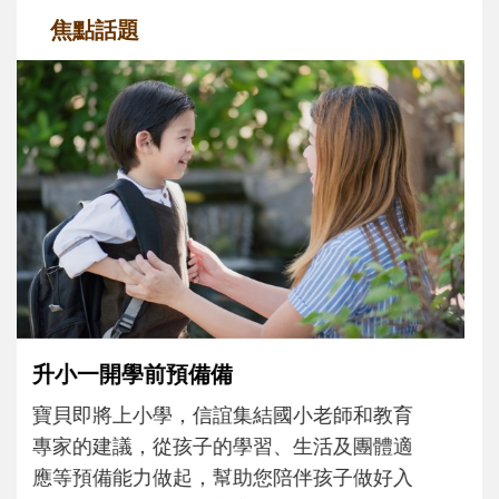
焦點話題
和孩子一起長大的那個男人│讀懂父親的
不同模樣
沒有人天生就擅長當爸爸！男人總是在一次
次「前所未有」的體驗中，跟著孩子一起長
大。從給予安全感的肢體遊戲，到獨立自
主、角色認同及解決問題的能力養成。爸爸
正嘗試用不同的模樣，參與孩子每個重要的
成長歷程。