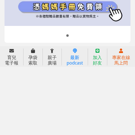
2022信誼年度報告
小袋鼠幼師網
2023信誼年度報告
2024信誼年度報告
2025信誼年度報告
育兒服務
好好育兒
育兒
孕袋
親子
最新
加入
專家在線
電子報
索取
廣場
podcast
好友
馬上問
好孕袋
分齡育兒電子報
線上教養諮詢
出版服務
好好生活廣場
信誼基金出版社
小太陽親子館
小太陽親子書房
閱讀推廣
知新劇場
Bookstart閱讀起步走
農人餐桌