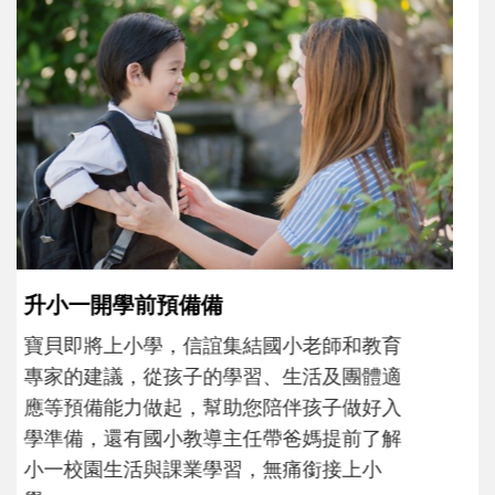
和孩子一起長大的那個男人│讀懂父親的
不同模樣
沒有人天生就擅長當爸爸！男人總是在一次
次「前所未有」的體驗中，跟著孩子一起長
大。從給予安全感的肢體遊戲，到獨立自
主、角色認同及解決問題的能力養成。爸爸
正嘗試用不同的模樣，參與孩子每個重要的