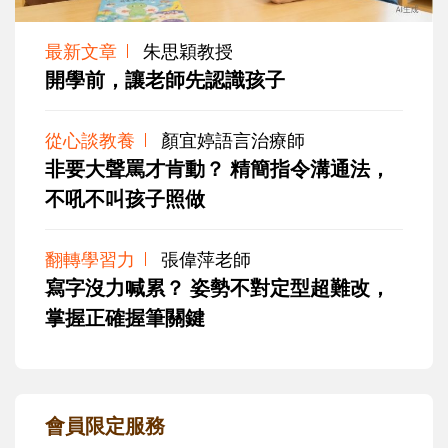
最新文章
朱思穎教授
開學前，讓老師先認識孩子
從心談教養
顏宜婷語言治療師
非要大聲罵才肯動？ 精簡指令溝通法，
不吼不叫孩子照做
翻轉學習力
張偉萍老師
寫字沒力喊累？ 姿勢不對定型超難改，
掌握正確握筆關鍵
會員限定服務