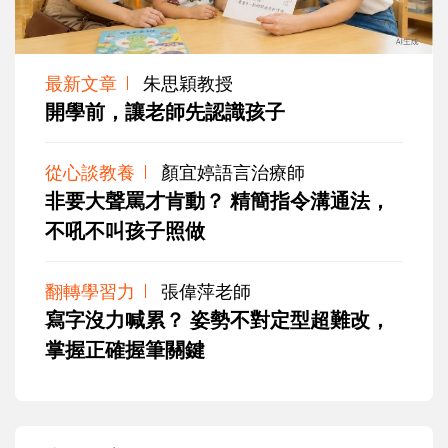
最新文章
朱思穎教授
開學前，讓老師先認識孩子
從心談教養
顏宜婷語言治療師
非要大聲罵才肯動？ 精簡指令溝通法，
不吼不叫孩子照做
翻轉學習力
張偉萍老師
寫字沒力喊累？ 姿勢不對定型超難改，
掌握正確握筆關鍵