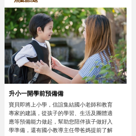
和孩子一起長大的那個男人│讀懂父親的
不同模樣
沒有人天生就擅長當爸爸！男人總是在一次
次「前所未有」的體驗中，跟著孩子一起長
大。從給予安全感的肢體遊戲，到獨立自
主、角色認同及解決問題的能力養成。爸爸
正嘗試用不同的模樣，參與孩子每個重要的
成長歷程。