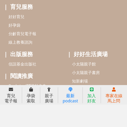
信誼基金會
附設幼兒園
信誼兒童發展國際研討會
實驗幼兒園
2022信誼年度報告
小袋鼠幼師網
2023信誼年度報告
2024信誼年度報告
2025信誼年度報告
育兒服務
育兒
孕袋
親子
最新
加入
專家在線
好好育兒
電子報
索取
廣場
podcast
好友
馬上問
好孕袋
分齡育兒電子報
線上教養諮詢