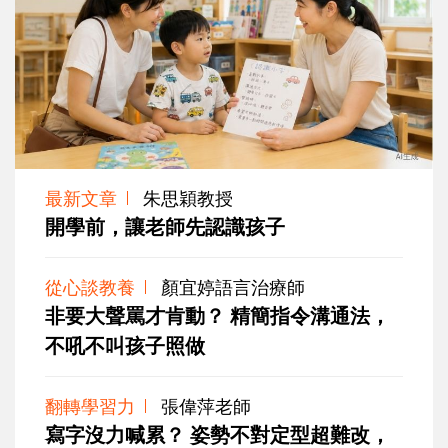
最新文章
朱思穎教授
開學前，讓老師先認識孩子
從心談教養
顏宜婷語言治療師
非要大聲罵才肯動？ 精簡指令溝通法，
不吼不叫孩子照做
翻轉學習力
張偉萍老師
寫字沒力喊累？ 姿勢不對定型超難改，