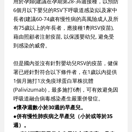
用於孕婦(建議在孕期第28-36週接種，以預防
6個月以下嬰兒的RSV下呼吸道感染)以及家中
長者(建議60-74歲有慢性病的高風險成人及所
有75歲以上的年長者，應接種1劑RSV疫苗),
藉由照顧者注射疫苗, 以保護嬰幼兒, 避免受
到感染的威脅。
但是國內並沒有針對嬰幼兒RSV的疫苗，健保
署已經針對符合以下條件者，在1歲以內提供
1個月施打1次免疫球蛋白單株抗體
(Palivizumab)，最多施打6劑，可有效避免因
呼吸道融合病毒感染產生嚴重併發症。
●懷孕週數小於30週的早產兒。
●併有慢性肺疾病之早產兒（小於或等於35
週）。