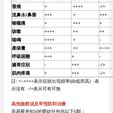
發燒
+
++++
-/+
流鼻水/鼻塞
+++
+
+++
喉嚨痛
+
+++
+
咳嗽
++++
++
++
喘鳴
++++
+
-
產痰量
+++
++
+~++
呼吸困難
+++
+
-
腸胃症狀
-
+++
-/+
肌肉疼痛
+
+++
-/+
註: +~++++表示症狀出現頻率(由低而高) -表
示沒有 -/+表示可有可無
高危險群須及早預防和治療
容易罹患RSV的嬰幼兒包括以下6類：