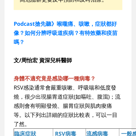
Podcast搶先聽》喉嚨痛、咳嗽，症狀都好
像？如何分辨呼吸道疾病？有特效藥和疫苗
嗎？
文/周怡宏 資深兒科醫師
身體不適究竟是感染哪一種病毒？
RSV感染通常會嚴重咳嗽、呼吸喘和低度發
燒，很少出現腸胃道症狀(如嘔吐、腹瀉)；流
感則會有明顯發燒、腸胃症狀與肌肉痠痛
等。以下列出詳細的症狀比較表，可以一目
了然。
臨床症狀
RSV病毒
流感病毒
一般