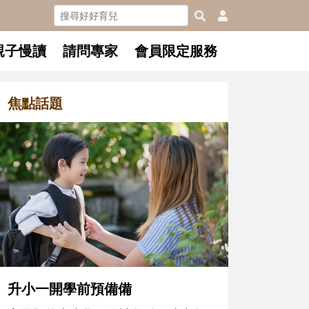
親子慢讀
請問專家
會員限定服務
焦點話題
和孩子一起長大的那個男人│讀
懂父親的不同模樣
沒有人天生就擅長當爸爸！男人總是
在一次次「前所未有」的體驗中，跟
著孩子一起長大。從給予安全感的肢
體遊戲，到獨立自主、角色認同及解
決問題的能力養成。爸爸正嘗試用不
同的模樣，參與孩子每個重要的成長