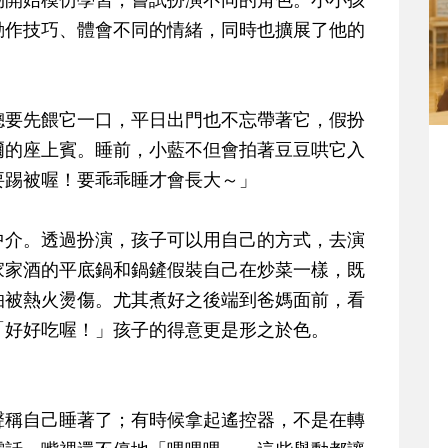
動作技巧、體會不同的情緒，同時也擴展了他的
總要先餵它一口，平日出門也不忘帶著它，假扮
爾的座上賓。睡前，小藍不但會拍著豆豆哄它入
要踢被喔！要乖乖睡才會長大～」
中介。透過扮演，孩子可以用自己的方式，去演
家家酒的平底鍋和鍋鏟假裝自己在炒菜一樣，既
怕被熱火燙傷。尤其煮好之後端到爸媽面前，看
「好好吃喔！」孩子的得意更是形之於色。
聲稱自己睡著了；有時候拿起遙控器，不是在轉