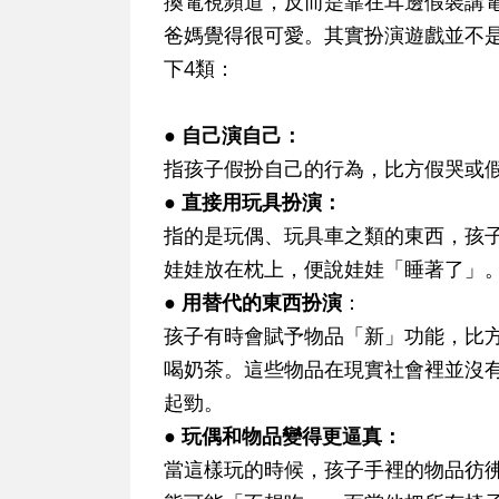
換電視頻道，反而是靠在耳邊假裝講
爸媽覺得很可愛。其實扮演遊戲並不
下4類：
● 自己演自己：
指孩子假扮自己的行為，比方假哭或
● 直接用玩具扮演：
指的是玩偶、玩具車之類的東西，孩
娃娃放在枕上，便說娃娃「睡著了」
● 用替代的東西扮演
：
孩子有時會賦予物品「新」功能，比
喝奶茶。這些物品在現實社會裡並沒
起勁。
● 玩偶和物品變得更逼真：
當這樣玩的時候，孩子手裡的物品彷