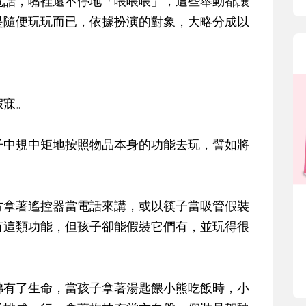
電話，嘴裡還不停地「喂喂喂」，這些舉動都讓
是隨便玩玩而已，依據扮演的對象，大略分成以
假寐。
子中規中矩地按照物品本身的功能去玩，譬如將
。
方拿著遙控器當電話來講，或以筷子當吸管假裝
有這類功能，但孩子卻能假裝它們有，並玩得很
彿有了生命，當孩子拿著湯匙餵小熊吃飯時，小