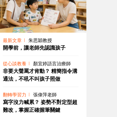
最新文章
朱思穎教授
開學前，讓老師先認識孩子
從心談教養
顏宜婷語言治療師
非要大聲罵才肯動？ 精簡指令溝
通法，不吼不叫孩子照做
翻轉學習力
張偉萍老師
寫字沒力喊累？ 姿勢不對定型超
難改，掌握正確握筆關鍵