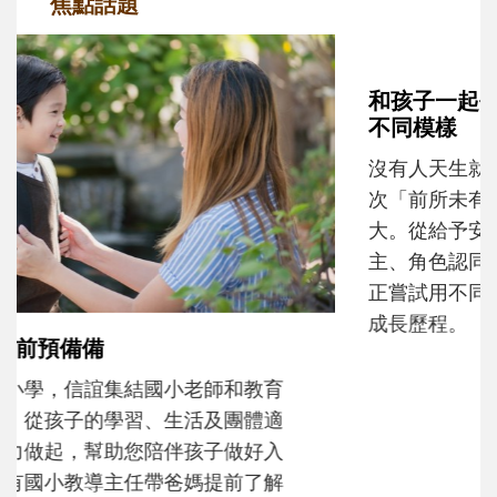
焦點話題
和孩子一起長大的那個男人│讀懂父親的
不同模樣
沒有人天生就擅長當爸爸！男人總是在一次
次「前所未有」的體驗中，跟著孩子一起長
大。從給予安全感的肢體遊戲，到獨立自
主、角色認同及解決問題的能力養成。爸爸
正嘗試用不同的模樣，參與孩子每個重要的
成長歷程。