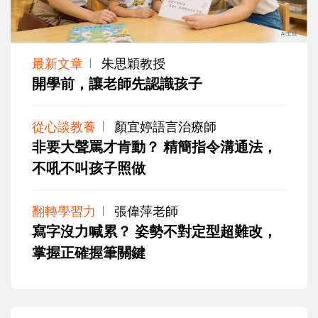
最新文章
朱思穎教授
開學前，讓老師先認識孩子
從心談教養
顏宜婷語言治療師
非要大聲罵才肯動？ 精簡指令溝通法，
不吼不叫孩子照做
翻轉學習力
張偉萍老師
寫字沒力喊累？ 姿勢不對定型超難改，
掌握正確握筆關鍵