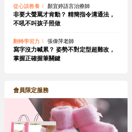
從心談教養
顏宜婷語言治療師
非要大聲罵才肯動？ 精簡指令溝通法，
不吼不叫孩子照做
翻轉學習力
張偉萍老師
寫字沒力喊累？ 姿勢不對定型超難改，
掌握正確握筆關鍵
會員限定服務