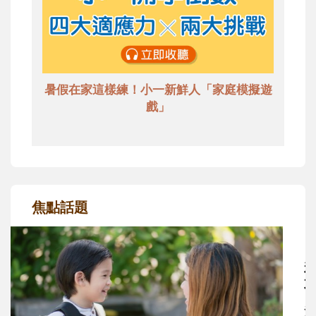
暑假在家這樣練！小一新鮮人「家庭模擬遊
戲」
焦點話題