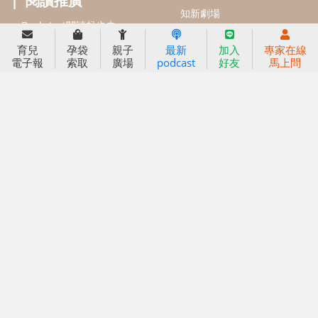
育兒服務
育兒
孕袋
親子
最新
加入
專家在線
好好育兒
電子報
索取
廣場
podcast
好友
馬上問
好孕袋
分齡育兒電子報
線上教養諮詢
出版服務
好好生活廣場
信誼基金出版社
小太陽親子館
小太陽親子書房
閱讀推廣
知新劇場
Bookstart閱讀起步走
農人餐桌
信誼幼兒文學獎
Green & Safe
信誼兒童動畫獎
小袋鼠說故事劇團
service@hsin-yi.org.tw