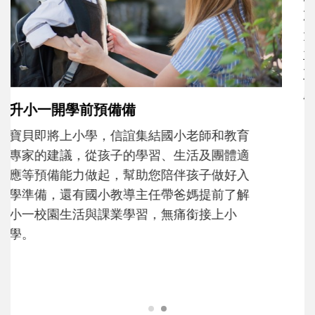
和孩子一起長大的那個男人│讀懂父親的
不同模樣
沒有人天生就擅長當爸爸！男人總是在一次
次「前所未有」的體驗中，跟著孩子一起長
大。從給予安全感的肢體遊戲，到獨立自
主、角色認同及解決問題的能力養成。爸爸
正嘗試用不同的模樣，參與孩子每個重要的
成長歷程。