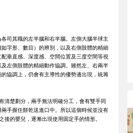
寶貝即將上小學，信誼集結國小老
和教育專家的建議，從孩子的學習
生活及團體適應等預備能力做起，
助您陪伴孩子做好入學準備，還有
小教導主任帶爸媽提前了解小一校
為各司其職的左半腦和右半腦。左側大腦半球主
生活與課業學習，無痛銜接上小學
例如字形、數目）的辨別，以及右側肢體的精細
支配垂直感、深度感、空間位置及三度空間等視
以及左側肢體的精細動作協調。雖然左、右兩半
細的協調上，仍會有主導性的優勢邊出現，統籌
沒有清楚劃分，兩手無法明確分工，會有雙手同
用兩手握住餅乾送進口中。所以這個時候並沒有
歲之後的嬰兒，逐漸出現使用固定手的情形。