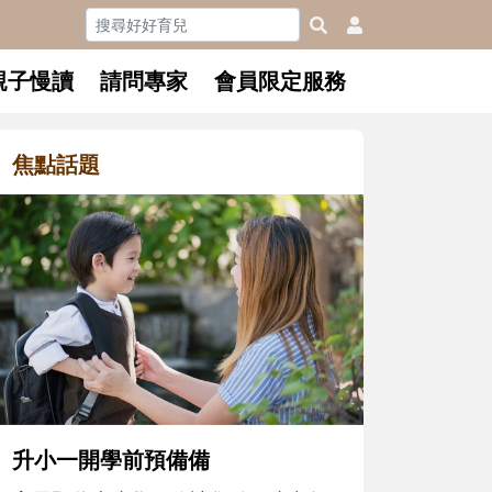
親子慢讀
請問專家
會員限定服務
焦點話題
和孩子一起長大的那個男人│讀
懂父親的不同模樣
沒有人天生就擅長當爸爸！男人總是
在一次次「前所未有」的體驗中，跟
著孩子一起長大。從給予安全感的肢
體遊戲，到獨立自主、角色認同及解
決問題的能力養成。爸爸正嘗試用不
同的模樣，參與孩子每個重要的成長