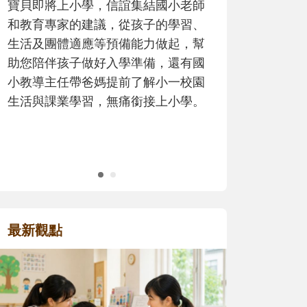
師
歷程。
、
幫
國
園
。
最新觀點