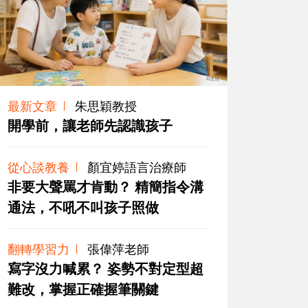
最新文章
朱思穎教授
開學前，讓老師先認識孩子
從心談教養
顏宜婷語言治療師
非要大聲罵才肯動？ 精簡指令溝
通法，不吼不叫孩子照做
翻轉學習力
張偉萍老師
寫字沒力喊累？ 姿勢不對定型超
難改，掌握正確握筆關鍵