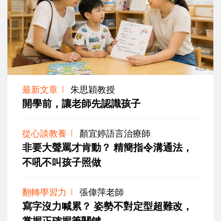
最新文章
朱思穎教授
開學前，讓老師先認識孩子
從心談教養
顏宜婷語言治療師
非要大聲罵才肯動？ 精簡指令溝通法，
不吼不叫孩子照做
翻轉學習力
張偉萍老師
寫字沒力喊累？ 姿勢不對定型超難改，
掌握正確握筆關鍵