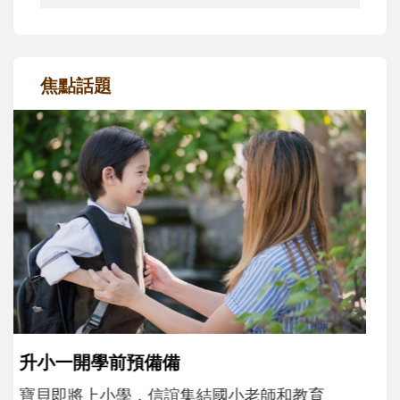
焦點話題
和孩子一起長大的那個男人│讀懂父親的
不同模樣
沒有人天生就擅長當爸爸！男人總是在一次
次「前所未有」的體驗中，跟著孩子一起長
大。從給予安全感的肢體遊戲，到獨立自
主、角色認同及解決問題的能力養成。爸爸
正嘗試用不同的模樣，參與孩子每個重要的
成長歷程。