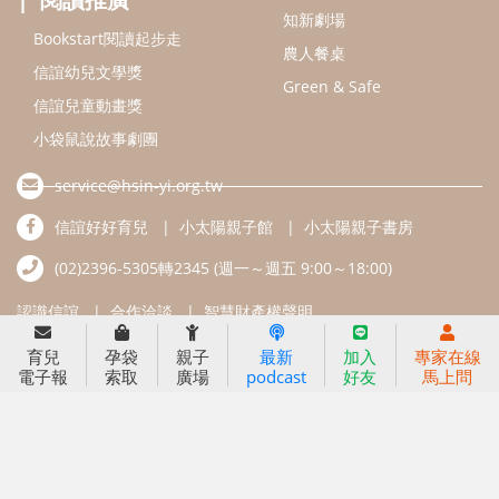
知新劇場
Bookstart閱讀起步走
農人餐桌
信誼幼兒文學獎
Green & Safe
信誼兒童動畫獎
小袋鼠說故事劇團
service@hsin-yi.org.tw
信誼好好育兒
小太陽親子館
小太陽親子書房
(02)2396-5305轉2345 (週一～週五 9:00～18:00)
認識信誼
合作洽談
智慧財產權聲明
育兒
孕袋
親子
最新
加入
專家在線
本網站建議使用IE9(含以上)或 Google Chrome 版本瀏覽器
電子報
索取
廣場
podcast
好友
馬上問
信誼基金會/上誼文化實業股份有限公司 版權所有 ©