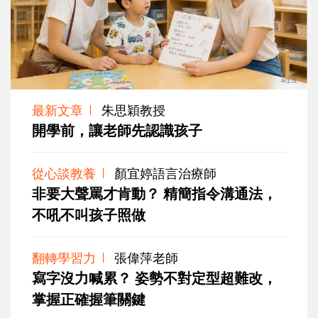
最新文章
朱思穎教授
開學前，讓老師先認識孩子
從心談教養
顏宜婷語言治療師
非要大聲罵才肯動？ 精簡指令溝通法，
不吼不叫孩子照做
翻轉學習力
張偉萍老師
寫字沒力喊累？ 姿勢不對定型超難改，
掌握正確握筆關鍵