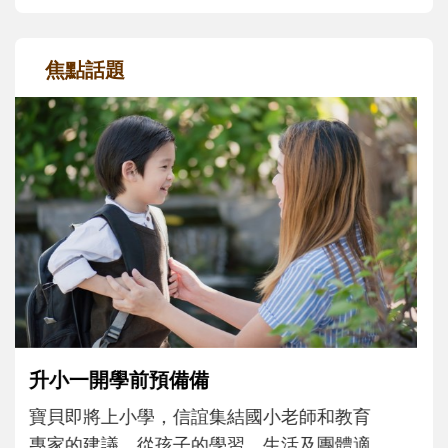
焦點話題
和孩子一起長大的那個男人│讀懂父親的
不同模樣
沒有人天生就擅長當爸爸！男人總是在一次