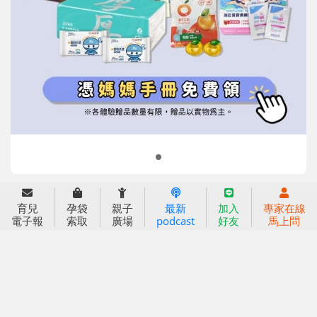
信誼基金會
附設幼兒園
信誼兒童發展國際研討會
實驗幼兒園
2022信誼年度報告
小袋鼠幼師網
2023信誼年度報告
2024信誼年度報告
2025信誼年度報告
育兒服務
育兒
孕袋
親子
最新
加入
專家在線
好好育兒
電子報
索取
廣場
podcast
好友
馬上問
好孕袋
分齡育兒電子報
線上教養諮詢
出版服務
好好生活廣場