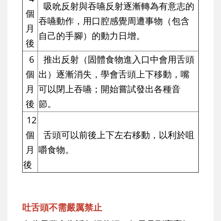
吸吮反射與吞嚥反射逐漸轉為有意志的
個
吞嚥動作，用口腔感覺周遭事物（包含
月
自己的手腳）的動力日增。
後
6
推出反射（固體食物進入口中會用舌頭
個
出）逐漸消失，學會舌頭上下移動，嘴
月
可以閉上吞嚥；開始嘗試發出各種音
後
節。
12
個
舌頭可以前後上下左右移動，以利於咀
月
嚼食物。
後
吐舌頭不需嚴厲禁止