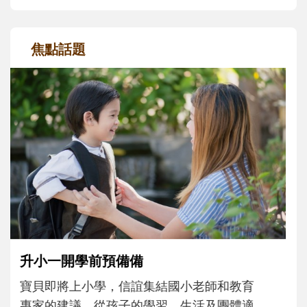
焦點話題
和孩子一起長大的那個男人│讀懂父親的
不同模樣
沒有人天生就擅長當爸爸！男人總是在一次
次「前所未有」的體驗中，跟著孩子一起長
大。從給予安全感的肢體遊戲，到獨立自
主、角色認同及解決問題的能力養成。爸爸
正嘗試用不同的模樣，參與孩子每個重要的
成長歷程。