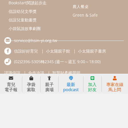
Bookstart閱讀起步走
農人餐桌
信誼幼兒文學獎
Green & Safe
信誼兒童動畫獎
小袋鼠說故事劇團
service@hsin-yi.org.tw
信誼好好育兒
小太陽親子館
小太陽親子書房
(02)2396-5305轉2345 (週一～週五 9:00～18:00)
認識信誼
合作洽談
智慧財產權聲明
育兒
孕袋
親子
最新
加入
專家在線
本網站建議使用IE9(含以上)或 Google Chrome 版本瀏覽器
電子報
索取
廣場
podcast
好友
馬上問
信誼基金會/上誼文化實業股份有限公司 版權所有 ©