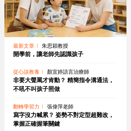
最新文章
朱思穎教授
開學前，讓老師先認識孩子
從心談教養
顏宜婷語言治療師
非要大聲罵才肯動？ 精簡指令溝通法，
不吼不叫孩子照做
翻轉學習力
張偉萍老師
寫字沒力喊累？ 姿勢不對定型超難改，
掌握正確握筆關鍵