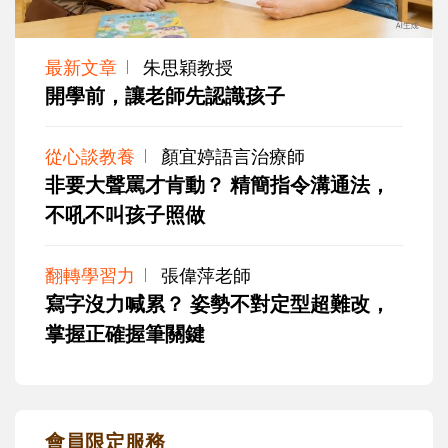
最新文章
朱思穎教授
開學前，讓老師先認識孩子
從心談教養
顏宜婷語言治療師
非要大聲罵才肯動？ 精簡指令溝通法，
不吼不叫孩子照做
翻轉學習力
張偉萍老師
寫字沒力喊累？ 姿勢不對定型超難改，
掌握正確握筆關鍵
會員限定服務