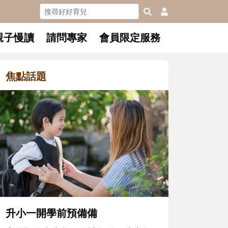
親子慢讀
請問專家
會員限定服務
焦點話題
和孩子一起
懂父親的不
沒有人天生
在一次次「
著孩子一起
體遊戲，到
決問題的能
同的模樣，