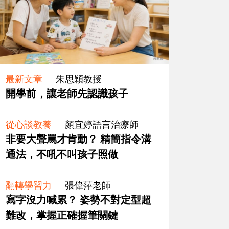
最新文章
朱思穎教授
開學前，讓老師先認識孩子
從心談教養
顏宜婷語言治療師
非要大聲罵才肯動？ 精簡指令溝
通法，不吼不叫孩子照做
翻轉學習力
張偉萍老師
寫字沒力喊累？ 姿勢不對定型超
難改，掌握正確握筆關鍵