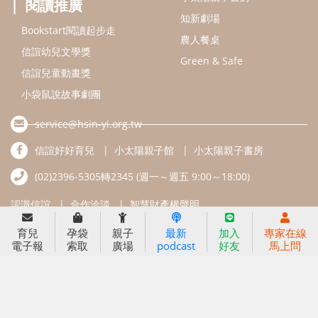
信誼基金會
附設幼兒園
信誼兒童發展國際研討會
實驗幼兒園
2022信誼年度報告
小袋鼠幼師網
2023信誼年度報告
2024信誼年度報告
2025信誼年度報告
育兒服務
育兒
孕袋
親子
最新
加入
專家在線
好好育兒
電子報
索取
廣場
podcast
好友
馬上問
好孕袋
分齡育兒電子報
線上教養諮詢