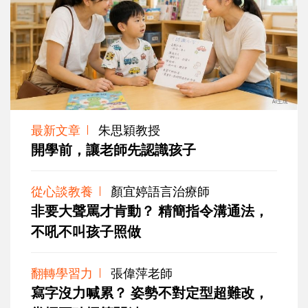
最新文章
朱思穎教授
開學前，讓老師先認識孩子
從心談教養
顏宜婷語言治療師
非要大聲罵才肯動？ 精簡指令溝通法，
不吼不叫孩子照做
翻轉學習力
張偉萍老師
寫字沒力喊累？ 姿勢不對定型超難改，