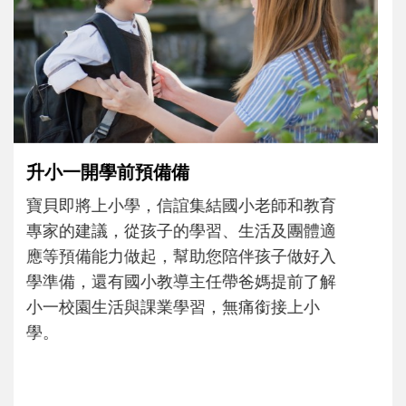
和孩子一起長大的那個男人│讀懂父親的
不同模樣
沒有人天生就擅長當爸爸！男人總是在一次
次「前所未有」的體驗中，跟著孩子一起長
大。從給予安全感的肢體遊戲，到獨立自
主、角色認同及解決問題的能力養成。爸爸
正嘗試用不同的模樣，參與孩子每個重要的
成長歷程。