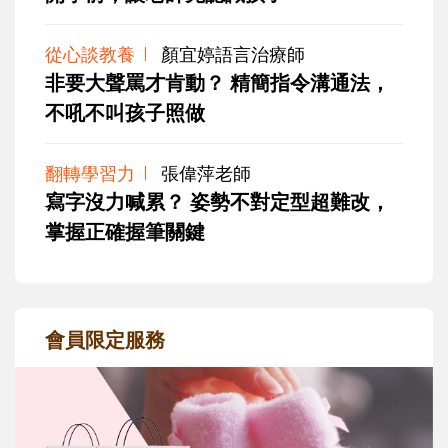
從心談教養
顏宜婷語言治療師
非要大聲罵才肯動？ 精簡指令溝通法，
不吼不叫孩子照做
翻轉學習力
張偉萍老師
寫字沒力喊累？ 姿勢不對定型超難改，
掌握正確握筆關鍵
會員限定服務