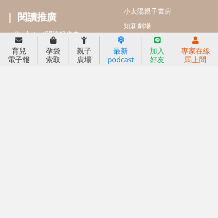
2025信誼年度報告
育兒服務
育兒
孕袋
親子
最新
加入
專家在線
好好育兒
電子報
索取
廣場
podcast
好友
馬上問
好孕袋
分齡育兒電子報
線上教養諮詢
出版服務
好好生活廣場
信誼基金出版社
小太陽親子館
小太陽親子書房
閱讀推廣
知新劇場
Bookstart閱讀起步走
農人餐桌
信誼幼兒文學獎
Green & Safe
信誼兒童動畫獎
小袋鼠說故事劇團