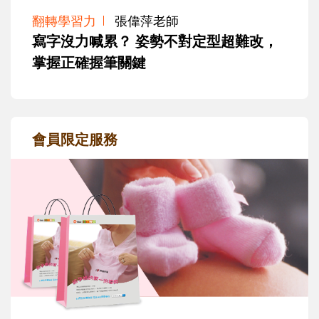
翻轉學習力
張偉萍老師
寫字沒力喊累？ 姿勢不對定型超難改，
掌握正確握筆關鍵
會員限定服務