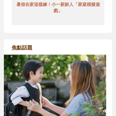
暑假在家這樣練！小一新鮮人「家庭模擬遊
戲」
焦點話題