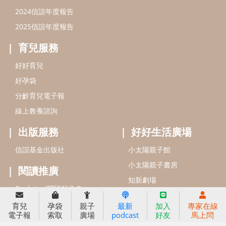
信誼基金會
附設幼兒園
信誼兒童發展國際研討會
實驗幼兒園
2022信誼年度報告
小袋鼠幼師網
2023信誼年度報告
2024信誼年度報告
2025信誼年度報告
育兒服務
育兒
孕袋
親子
最新
加入
專家在線
好好育兒
電子報
索取
廣場
podcast
好友
馬上問
好孕袋