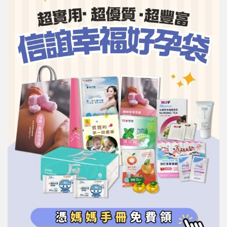
信誼基金會
附設幼兒園
信誼兒童發展國際研討會
實驗幼兒園
2022信誼年度報告
小袋鼠幼師網