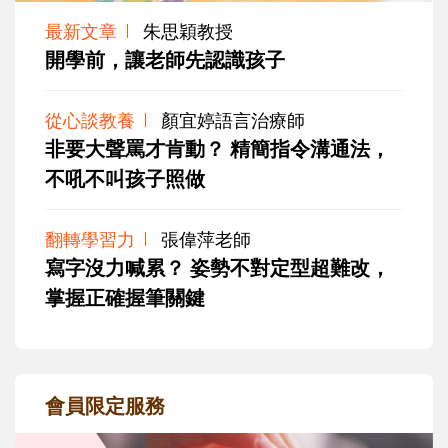
最新文章
朱思穎教授
開學前，讓老師先認識孩子
從心談教養
顏宜婷語言治療師
非要大聲罵才肯動？ 精簡指令溝通法，
不吼不叫孩子照做
翻轉學習力
張偉萍老師
寫字沒力喊累？ 姿勢不對定型超難改，
掌握正確握筆關鍵
會員限定服務