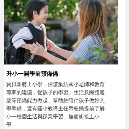
和孩子一起長大的那個男人│讀懂父親的
不同模樣
沒有人天生就擅長當爸爸！男人總是在一次
次「前所未有」的體驗中，跟著孩子一起長
大。從給予安全感的肢體遊戲，到獨立自
主、角色認同及解決問題的能力養成。爸爸
正嘗試用不同的模樣，參與孩子每個重要的