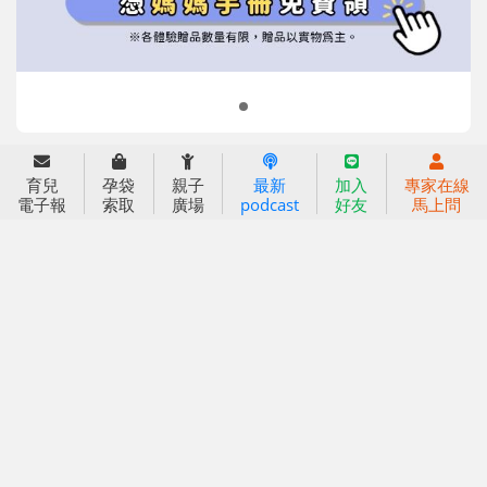
2022信誼年度報告
小袋鼠幼師網
2023信誼年度報告
2024信誼年度報告
2025信誼年度報告
育兒服務
育兒
孕袋
親子
最新
加入
專家在線
好好育兒
電子報
索取
廣場
podcast
好友
馬上問
好孕袋
分齡育兒電子報
線上教養諮詢
出版服務
好好生活廣場
信誼基金出版社
小太陽親子館
小太陽親子書房
閱讀推廣
知新劇場
Bookstart閱讀起步走
農人餐桌
信誼幼兒文學獎