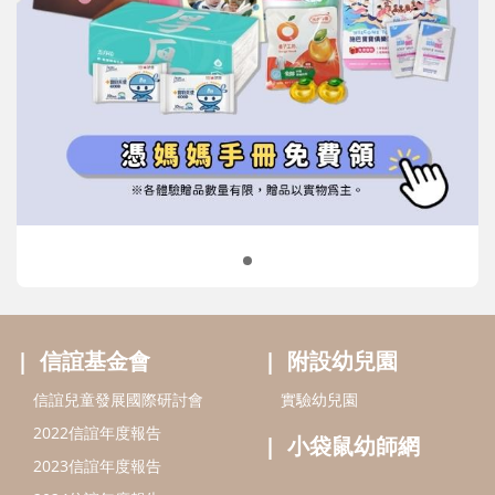
信誼基金會
附設幼兒園
信誼兒童發展國際研討會
實驗幼兒園
2022信誼年度報告
小袋鼠幼師網
2023信誼年度報告
2024信誼年度報告
2025信誼年度報告
育兒服務
好好育兒
好孕袋
分齡育兒電子報
線上教養諮詢
出版服務
好好生活廣場