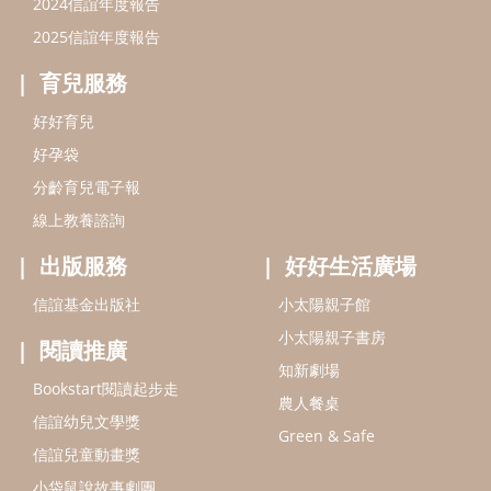
信誼基金出版社
小太陽親子館
小太陽親子書房
閱讀推廣
知新劇場
Bookstart閱讀起步走
農人餐桌
信誼幼兒文學獎
Green & Safe
信誼兒童動畫獎
小袋鼠說故事劇團
service@hsin-yi.org.tw
信誼好好育兒
小太陽親子館
小太陽親子書房
(02)2396-5305轉2345 (週一～週五 9:00～18:00)
認識信誼
合作洽談
智慧財產權聲明
本網站建議使用IE9(含以上)或 Google Chrome 版本瀏覽器
信誼基金會/上誼文化實業股份有限公司 版權所有 ©