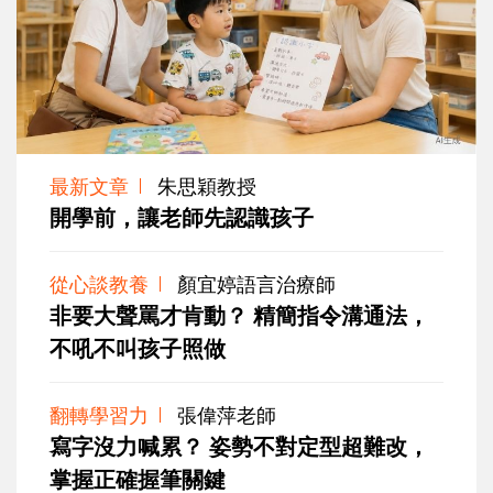
最新文章
朱思穎教授
開學前，讓老師先認識孩子
從心談教養
顏宜婷語言治療師
非要大聲罵才肯動？ 精簡指令溝通法，
不吼不叫孩子照做
翻轉學習力
張偉萍老師
寫字沒力喊累？ 姿勢不對定型超難改，
掌握正確握筆關鍵