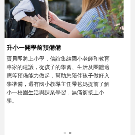
和孩子一起長大的那個男人│讀懂父親的
不同模樣
沒有人天生就擅長當爸爸！男人總是在一次
次「前所未有」的體驗中，跟著孩子一起長
大。從給予安全感的肢體遊戲，到獨立自
主、角色認同及解決問題的能力養成。爸爸
正嘗試用不同的模樣，參與孩子每個重要的
成長歷程。