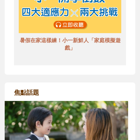
暑假在家這樣練！小一新鮮人「家庭模擬遊
戲」
焦點話題