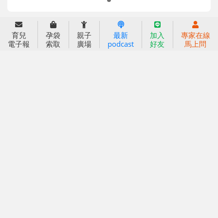
育兒服務
育兒
孕袋
親子
最新
加入
專家在線
好好育兒
電子報
索取
廣場
podcast
好友
馬上問
好孕袋
分齡育兒電子報
線上教養諮詢
出版服務
好好生活廣場
信誼基金出版社
小太陽親子館
小太陽親子書房
閱讀推廣
知新劇場
Bookstart閱讀起步走
農人餐桌
信誼幼兒文學獎
Green & Safe
信誼兒童動畫獎
小袋鼠說故事劇團
service@hsin-yi.org.tw