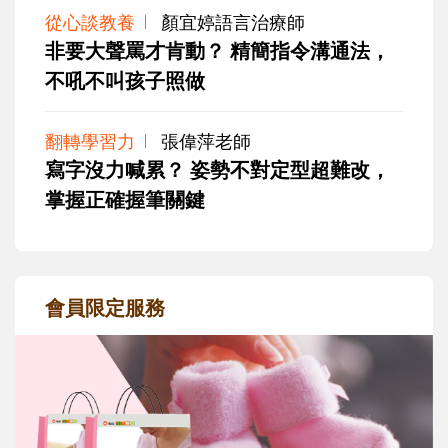
從心談教養
顏宜婷語言治療師
非要大聲罵才肯動？ 精簡指令溝通法，
不吼不叫孩子照做
翻轉學習力
張偉萍老師
寫字沒力喊累？ 姿勢不對定型超難改，
掌握正確握筆關鍵
會員限定服務