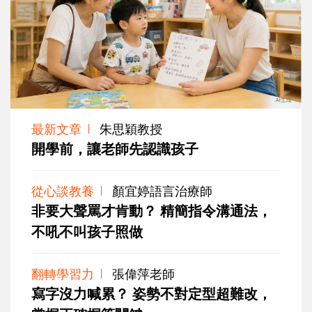
最新文章
朱思穎教授
開學前，讓老師先認識孩子
從心談教養
顏宜婷語言治療師
非要大聲罵才肯動？ 精簡指令溝通法，
不吼不叫孩子照做
翻轉學習力
張偉萍老師
寫字沒力喊累？ 姿勢不對定型超難改，