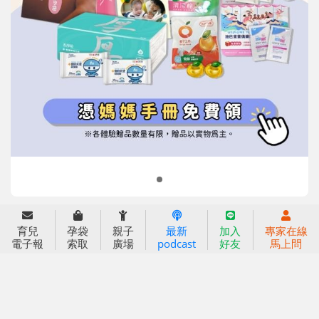
信誼基金會
附設幼兒園
信誼兒童發展國際研討會
實驗幼兒園
2022信誼年度報告
小袋鼠幼師網
2023信誼年度報告
2024信誼年度報告
2025信誼年度報告
育兒服務
育兒
孕袋
親子
最新
加入
專家在線
好好育兒
電子報
索取
廣場
podcast
好友
馬上問
好孕袋
分齡育兒電子報
線上教養諮詢