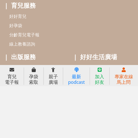
閱讀推廣
知新劇場
Bookstart閱讀起步走
農人餐桌
信誼幼兒文學獎
Green & Safe
信誼兒童動畫獎
小袋鼠說故事劇團
service@hsin-yi.org.tw
信誼好好育兒
小太陽親子館
小太陽親子書房
育兒
孕袋
親子
最新
加入
專家在線
(02)2396-5305轉2345 (週一～週五 9:00～18:00)
電子報
索取
廣場
podcast
好友
馬上問
認識信誼
合作洽談
智慧財產權聲明
本網站建議使用IE9(含以上)或 Google Chrome 版本瀏覽器
信誼基金會/上誼文化實業股份有限公司 版權所有 ©