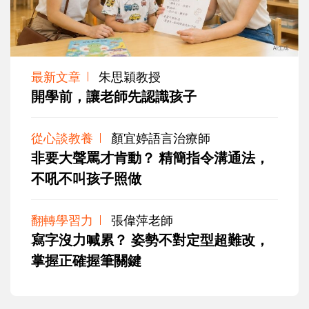
最新文章
朱思穎教授
開學前，讓老師先認識孩子
從心談教養
顏宜婷語言治療師
非要大聲罵才肯動？ 精簡指令溝通法，
不吼不叫孩子照做
翻轉學習力
張偉萍老師
寫字沒力喊累？ 姿勢不對定型超難改，
掌握正確握筆關鍵