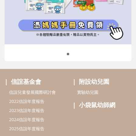
信誼基金會
附設幼兒園
信誼兒童發展國際研討會
實驗幼兒園
2022信誼年度報告
小袋鼠幼師網
2023信誼年度報告
2024信誼年度報告
2025信誼年度報告
育兒服務
好好育兒
好孕袋
分齡育兒電子報
線上教養諮詢
出版服務
好好生活廣場
信誼基金出版社
小太陽親子館
小太陽親子書房