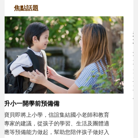
焦點話題
和孩子一起長大的那個男人│讀懂父親的
不同模樣
沒有人天生就擅長當爸爸！男人總是在一次
次「前所未有」的體驗中，跟著孩子一起長