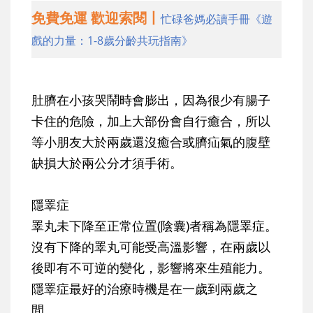
免費免運 歡迎索閱丨
忙碌爸媽必讀手冊《遊
戲的力量：1-8歲分齡共玩指南》
肚臍在小孩哭鬧時會膨出，因為很少有腸子
卡住的危險，加上大部份會自行癒合，所以
等小朋友大於兩歲還沒癒合或臍疝氣的腹壁
缺損大於兩公分才須手術。
隱睪症
睪丸未下降至正常位置(陰囊)者稱為隱睪症。
沒有下降的睪丸可能受高溫影響，在兩歲以
後即有不可逆的變化，影響將來生殖能力。
隱睪症最好的治療時機是在一歲到兩歲之
間。