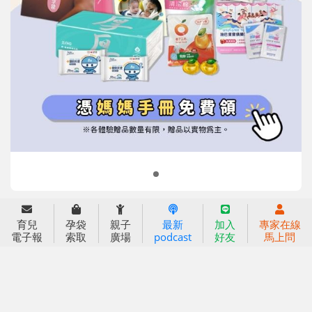
信誼基金會
附設幼兒園
信誼兒童發展國際研討會
實驗幼兒園
2022信誼年度報告
小袋鼠幼師網
2023信誼年度報告
2024信誼年度報告
2025信誼年度報告
育兒服務
育兒
孕袋
親子
最新
加入
專家在線
好好育兒
電子報
索取
廣場
podcast
好友
馬上問
好孕袋
分齡育兒電子報
線上教養諮詢