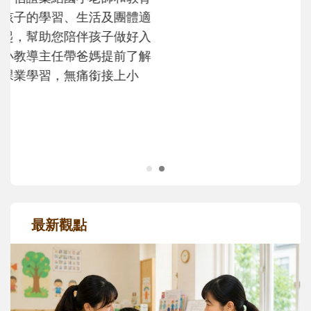
沒有人天生就擅長當爸爸！男人總是在一次
次「前所未有」的體驗中，跟著孩子一起長
大。從給予安全感的肢體遊戲，到獨立自
主、角色認同及解決問題的能力養成。爸爸
正嘗試用不同的模樣，參與孩子每個重要的
成長歷程。
最新觀點