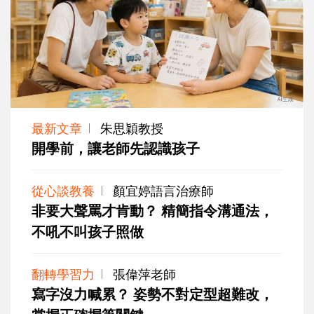
最新文章
朱思穎教授
開學前，讓老師先認識孩子
從心談教養
顏宜婷語言治療師
非要大聲罵才肯動？ 精簡指令溝通法，
不吼不叫孩子照做
翻轉學習力
張偉萍老師
寫字沒力喊累？ 姿勢不對定型超難改，