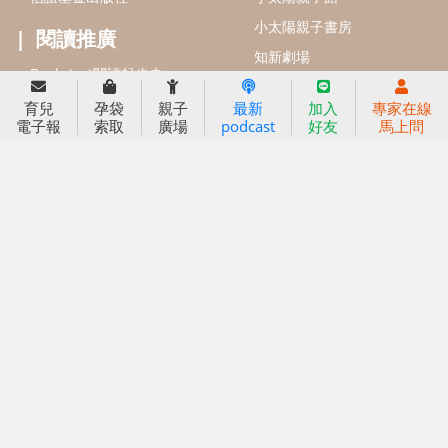
2024信誼年度報告
2025信誼年度報告
育兒服務
育兒
孕袋
親子
最新
加入
專家在線
好好育兒
電子報
索取
廣場
podcast
好友
馬上問
好孕袋
分齡育兒電子報
線上教養諮詢
出版服務
好好生活廣場
信誼基金出版社
小太陽親子館
小太陽親子書房
閱讀推廣
知新劇場
Bookstart閱讀起步走
農人餐桌
信誼幼兒文學獎
Green & Safe
信誼兒童動畫獎
小袋鼠說故事劇團