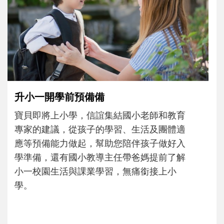
和孩子一起長大的那個男人│讀懂父親的
不同模樣
沒有人天生就擅長當爸爸！男人總是在一次
次「前所未有」的體驗中，跟著孩子一起長
大。從給予安全感的肢體遊戲，到獨立自
主、角色認同及解決問題的能力養成。爸爸
正嘗試用不同的模樣，參與孩子每個重要的
成長歷程。