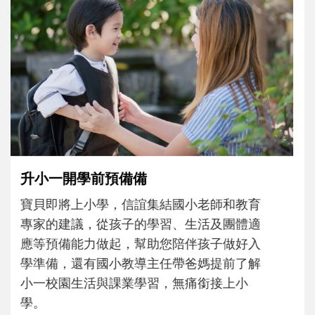
和孩子一起長大的那個男人│讀懂父親的
不同模樣
沒有人天生就擅長當爸爸！男人總是在一次
次「前所未有」的體驗中，跟著孩子一起長
大。從給予安全感的肢體遊戲，到獨立自
主、角色認同及解決問題的能力養成。爸爸
正嘗試用不同的模樣，參與孩子每個重要的