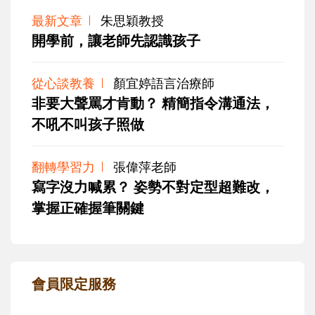
最新文章
朱思穎教授
開學前，讓老師先認識孩子
從心談教養
顏宜婷語言治療師
非要大聲罵才肯動？ 精簡指令溝通法，
不吼不叫孩子照做
翻轉學習力
張偉萍老師
寫字沒力喊累？ 姿勢不對定型超難改，
掌握正確握筆關鍵
會員限定服務