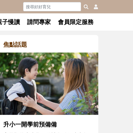
親子慢讀
請問專家
會員限定服務
焦點話題
和孩子一起長大的那個男人│讀
懂父親的不同模樣
沒有人天生就擅長當爸爸！男人總是
在一次次「前所未有」的體驗中，跟
著孩子一起長大。從給予安全感的肢
體遊戲，到獨立自主、角色認同及解
決問題的能力養成。爸爸正嘗試用不
同的模樣，參與孩子每個重要的成長