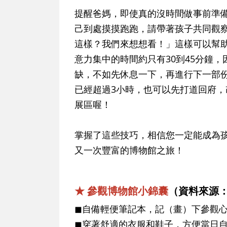
提醒爸媽，即使真的沒時間做事前準
己到處摸摸跑跑，請帶著孩子共同觀
這樣？我們來想想看！」這樣可以幫
意力集中的時間約只有30到45分鐘
缺，不如先休息一下，再進行下一部
已經超過3小時，也可以先打道回府
展區喔！
掌握了這些技巧，相信您一定能成為
又一次豐富的博物館之旅！
★ 參觀博物館小錦囊
（資料來源
◼自備輕便筆記本，記（畫）下參觀
◼穿著舒適的衣服和鞋子，方便當日