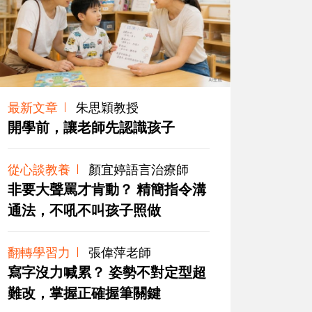
最新文章
朱思穎教授
開學前，讓老師先認識孩子
從心談教養
顏宜婷語言治療師
非要大聲罵才肯動？ 精簡指令溝
通法，不吼不叫孩子照做
翻轉學習力
張偉萍老師
寫字沒力喊累？ 姿勢不對定型超
難改，掌握正確握筆關鍵