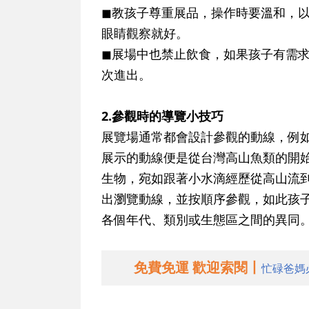
◼教孩子尊重展品，操作時要溫和，
眼睛觀察就好。
◼展場中也禁止飲食，如果孩子有需
次進出。
2.參觀時的導覽小技巧
展覽場通常都會設計參觀的動線，例
展示的動線便是從台灣高山魚類的開
生物，宛如跟著小水滴經歷從高山流
出瀏覽動線，並按順序參觀，如此孩
各個年代、類別或生態區之間的異同
免費免運 歡迎索閱丨
忙碌爸媽