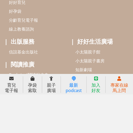
信誼基金會
附設幼兒園
信誼兒童發展國際研討會
實驗幼兒園
2022信誼年度報告
小袋鼠幼師網
2023信誼年度報告
2024信誼年度報告
2025信誼年度報告
育兒服務
育兒
孕袋
親子
最新
加入
專家在線
好好育兒
電子報
索取
廣場
podcast
好友
馬上問
好孕袋
分齡育兒電子報
線上教養諮詢
出版服務
好好生活廣場