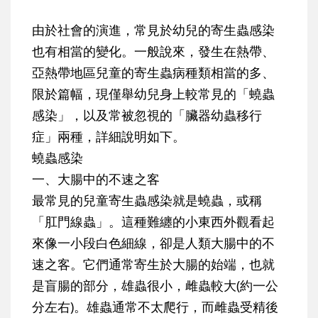
由於社會的演進，常見於幼兒的寄生蟲感染
也有相當的變化。一般說來，發生在熱帶、
亞熱帶地區兒童的寄生蟲病種類相當的多、
限於篇幅，現僅舉幼兒身上較常見的「蟯蟲
感染」，以及常被忽視的「臟器幼蟲移行
症」兩種，詳細說明如下。
蟯蟲感染
一、大腸中的不速之客
最常見的兒童寄生蟲感染就是蟯蟲，或稱
「肛門線蟲」。這種難纏的小東西外觀看起
來像一小段白色細線，卻是人類大腸中的不
速之客。它們通常寄生於大腸的始端，也就
是盲腸的部分，雄蟲很小，雌蟲較大(約一公
分左右)。雄蟲通常不太爬行，而雌蟲受精後