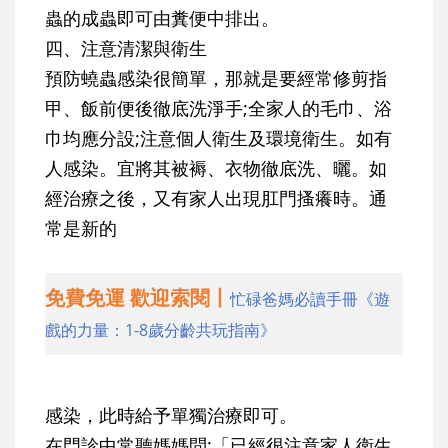
蟲的成蟲即可由糞便中排出。
四、注意清潔與衛生
預防蟯蟲感染很簡單，那就是要經常修剪指
甲、飯前便後徹底洗淨手;全家人的毛巾、浴
巾均應分設;注意個人衛生及環境衛生。如有
人感染。宜將其被褥、衣物徹底洗、曬。如
經治療之後，又有家人出現肛門搔癢時。通
常是新的
免費免運 歡迎索閱丨
忙碌爸媽必讀手冊《遊
戲的力量：1-8歲分齡共玩指南》
感染，此時給予單獨治療即可。
在門診中常聽媽媽問:「已經很注意家人衛生