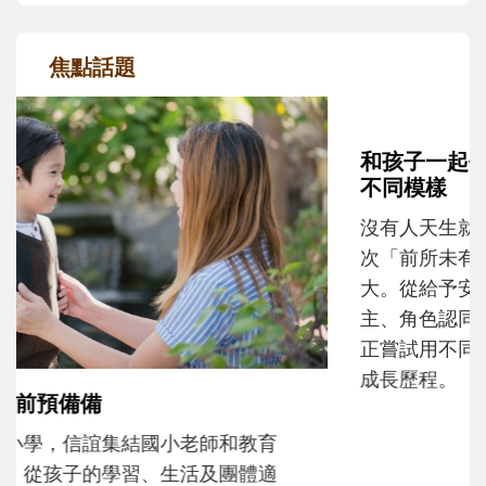
焦點話題
和孩子一起長大的那個男人│讀懂父親的
不同模樣
沒有人天生就擅長當爸爸！男人總是在一次