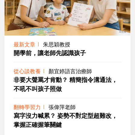
最新文章
朱思穎教授
開學前，讓老師先認識孩子
從心談教養
顏宜婷語言治療師
非要大聲罵才肯動？ 精簡指令溝通法，
不吼不叫孩子照做
翻轉學習力
張偉萍老師
寫字沒力喊累？ 姿勢不對定型超難改，
掌握正確握筆關鍵