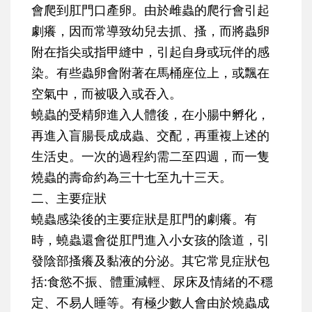
會爬到肛門口產卵。由於雌蟲的爬行會引起
劇癢，因而常導致幼兒去抓、搔，而將蟲卵
附在指尖或指甲縫中，引起自身或玩伴的感
染。有些蟲卵會附著在馬桶座位上，或飄在
空氣中，而被吸入或吞入。
蟯蟲的受精卵進入人體後，在小腸中孵化，
再進入盲腸長成成蟲、交配，再重複上述的
生活史。一次的過程約需二至四週，而一隻
燒蟲的壽命約為三十七至九十三天。
二、主要症狀
蟯蟲感染後的主要症狀是肛門的劇癢。有
時，蟯蟲還會從肛門進入小女孩的陰道，引
發陰部搔癢及黏液的分泌。其它常見症狀包
括:食慾不振、體重減輕、尿床及情緒的不穩
定、不易人睡等。有極少數人會由於燒蟲成