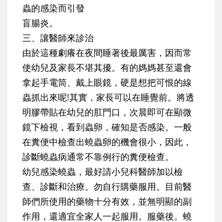
蟲的感染而引發
盲腸炎。
三、讓醫師來診治
由於這種劇癢在夜間睡著後最厲害，因而常
使幼兒及家長不堪其擾。有的媽媽甚至還會
拿起手電筒、戴上眼鏡，硬是想把可恨的線
蟲抓出來呢!其實，家長可以在睡覺前。將透
明膠帶貼在幼兒的肛門口，次晨即可在顯微
鏡下檢視，看到蟲卵，確知是否感染。一般
在糞便中檢查出蟯蟲卵的機會很小，因此，
診斷蟯蟲病通常不靠例行的糞便檢查。
幼兒感染蟯蟲，最好請小兒科醫師加以檢
查、診斷和治療。勿自行購藥服用。目前醫
師們所使用的藥物十分有效，並無明顯的副
作用，還適宜全家人一起服用。服藥後。蟯