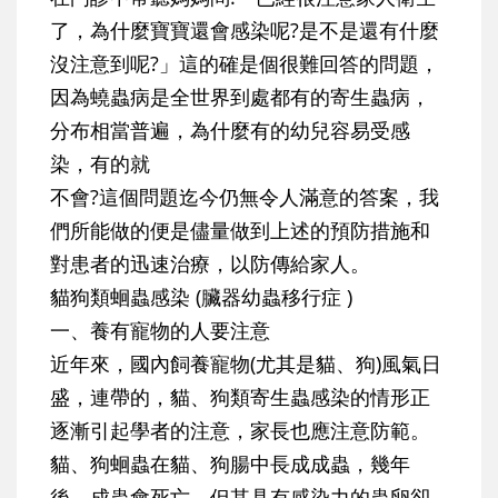
了，為什麼寶寶還會感染呢?是不是還有什麼
沒注意到呢?」這的確是個很難回答的問題，
因為蟯蟲病是全世界到處都有的寄生蟲病，
分布相當普遍，為什麼有的幼兒容易受感
染，有的就
不會?這個問題迄今仍無令人滿意的答案，我
們所能做的便是儘量做到上述的預防措施和
對患者的迅速治療，以防傳給家人。
貓狗類蛔蟲感染 (臟器幼蟲移行症 )
一、養有寵物的人要注意
近年來，國內飼養寵物(尤其是貓、狗)風氣日
盛，連帶的，貓、狗類寄生蟲感染的情形正
逐漸引起學者的注意，家長也應注意防範。
貓、狗蛔蟲在貓、狗腸中長成成蟲，幾年
後，成蟲會死亡，但其具有感染力的蟲卵卻