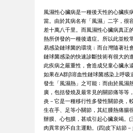
風濕性心臟病是一種後天性的心臟疾
當。由於其病名有「風濕」二字，很
差十萬八千里。而風濕性心臟病真正的
熱所併發的一種後遺症。所以此並較
易感染鏈球菌的環境﹔而台灣隨著社
鏈球菌感染的快速診斷技術有很大的
此疾病之嚴重性，會造成兒童心臟永
如果在A群β溶血性鏈球菌感染上呼吸
發生「風濕熱」之可能﹔而由於風濕
廣，包括發燒及最常見的關節痛等等，
炎－它是一種移行性多發性關節炎，
生在手、足等小關節，其紅腫熱痛腸很
辦膜、心包膜，甚或引起心臟衰竭。(
肉異常的不自主運動。(四)皮下結節