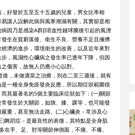
寶貝即將上小學，信誼集結國小老師
和教育專家的建議，從孩子的學習、
病，好發於五至五十五歲的兒童，男女比率相
生活及團體適應等預備能力做起，幫
容易讓人誤解此病與風寒潮濕有關，其實卻是相
助您陪伴孩子做好入學準備，還有國
病因乃是感染A群β溶血性鏈球菌後引起的風溼
小教導主任帶爸媽提前了解小一校園
常發生在貧窮落後、衛生不良、營養不足且擁擠
生活與課業學習，無痛銜接上小學。
會經濟的進步，環境衛生的改善，以及近年來對
進步，風濕性心臟病之發生率已逐年下降，但因
遠之傷害，故無人仍應小心以對。
道後，未做適當之治療，則在二至三週後，就有
熱是一種全身免疫發炎反應，所以期症狀範圍很
而其最著名的5個主要臨床症狀如下：(一)關節
較常發生於大關節，如脕、膝、踝等，也可能發
嚴重，甚至無法走路。(二)心臟炎－常涉及心
三)舞蹈症－是最良性的表徵，其特點是全身肌
－多在手、足、肘等關節伸側面，不痛、不癢、