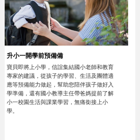
和孩子一起長大的那個男人│讀懂父親的
不同模樣
沒有人天生就擅長當爸爸！男人總是在一次
次「前所未有」的體驗中，跟著孩子一起長
大。從給予安全感的肢體遊戲，到獨立自
主、角色認同及解決問題的能力養成。爸爸
正嘗試用不同的模樣，參與孩子每個重要的
成長歷程。