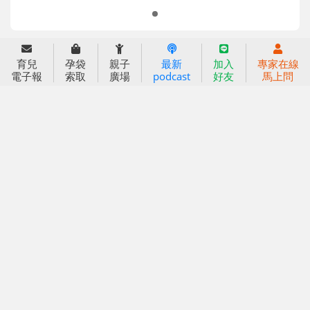
2025信誼年度報告
育兒服務
好好育兒
育兒
孕袋
親子
最新
加入
專家在線
電子報
索取
廣場
podcast
好友
馬上問
好孕袋
分齡育兒電子報
線上教養諮詢
出版服務
好好生活廣場
信誼基金出版社
小太陽親子館
小太陽親子書房
閱讀推廣
知新劇場
Bookstart閱讀起步走
農人餐桌
信誼幼兒文學獎
Green & Safe
信誼兒童動畫獎
小袋鼠說故事劇團