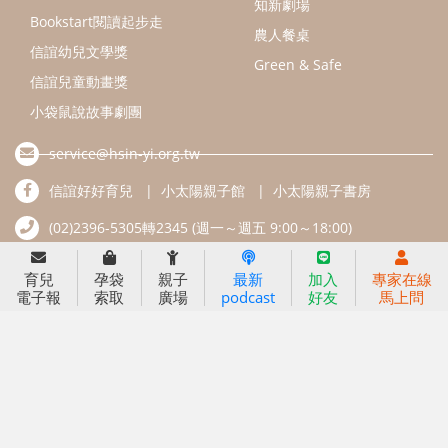
好孕袋
分齡育兒電子報
線上教養諮詢
出版服務
好好生活廣場
信誼基金出版社
小太陽親子館
小太陽親子書房
閱讀推廣
知新劇場
Bookstart閱讀起步走
農人餐桌
信誼幼兒文學獎
Green & Safe
信誼兒童動畫獎
育兒
孕袋
親子
最新
加入
專家在線
電子報
索取
廣場
podcast
好友
馬上問
小袋鼠說故事劇團
service@hsin-yi.org.tw
信誼好好育兒
小太陽親子館
小太陽親子書房
(02)2396-5305轉2345 (週一～週五 9:00～18:00)