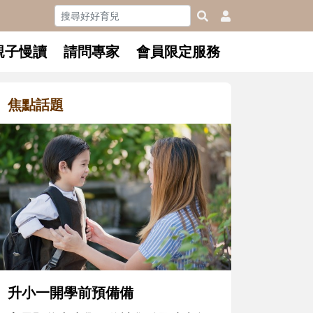
親子慢讀
請問專家
會員限定服務
焦點話題
每到夏天 我要去海邊~ 和孩子玩
「水」消暑趣！
每到夏天，孩子最期待的就是玩水
了！不論在家玩、到泳池練習，或去
海邊踏浪尋寶，都是消暑放電、刺激
五感的好機會。不妨從親水準備和戲
水安全開始，陪孩子玩得開心也安
心，解鎖一個清涼、有趣又能長知識