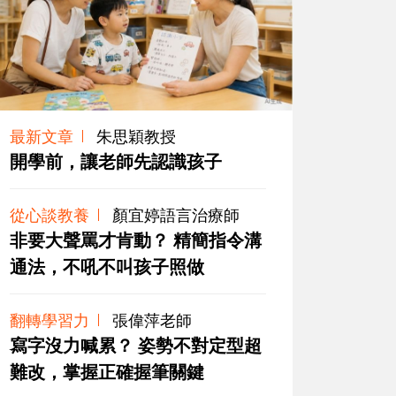
最新文章
朱思穎教授
開學前，讓老師先認識孩子
從心談教養
顏宜婷語言治療師
非要大聲罵才肯動？ 精簡指令溝
通法，不吼不叫孩子照做
翻轉學習力
張偉萍老師
寫字沒力喊累？ 姿勢不對定型超
難改，掌握正確握筆關鍵