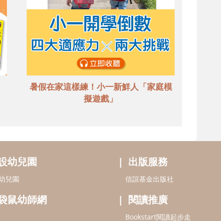
暑假在家這樣練！小一新鮮人「家庭模
擬遊戲」
設幼兒園
出版服務
幼兒園
信誼基金出版社
袋鼠幼師網
閱讀推廣
Bookstart閱讀起步走