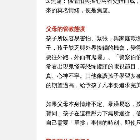
3.焦慮︰係懼怕與擔心兩者交錯而成
來的莫名情緒，便是焦慮。
父母的管教態度
孩子所以容易害怕、緊張，與家庭環
子，孩子缺乏與外界接觸的機會，變
要往外跑，外面有鬼喔」、「警察伯
常看出現鬼怪等恐怖鏡頭的電視節目
真、心神不寧。其他像讓孩子學習多
的期望過高，給予孩子凡事要追求完
如果父母本身情緒不定、暴躁易怒，
贊同，孩子在這種壓力下無所適從，
自己需要「單挑」事情的時刻，即使