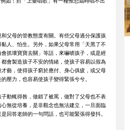
，例如︰對「上臺唱歌」有一種惟恐屆時唱不出
境和父母的管教態度有關。有些父母過分保護孩
得黏人、怕生。另外，如果父母常用「天黑了不
伯會抓壞寶寶去關」等話，來嚇唬孩子，或是經
，都會製造孩子不安的情緒，使孩子容易以假為
種才藝，使得孩子窮於應付、身心俱疲，或父母
美的壓力，也容易使孩子變得緊張兮兮。
孩子動輒得咎，做錯了被罵，做對了父母也不表
信心無從培養，是非觀念也無法建立，一旦面臨
只是回答老師的一句問話，也可能緊張得發抖。