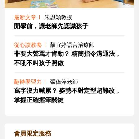
最新文章
朱思穎教授
開學前，讓老師先認識孩子
從心談教養
顏宜婷語言治療師
非要大聲罵才肯動？ 精簡指令溝通法，
不吼不叫孩子照做
翻轉學習力
張偉萍老師
寫字沒力喊累？ 姿勢不對定型超難改，
掌握正確握筆關鍵
會員限定服務