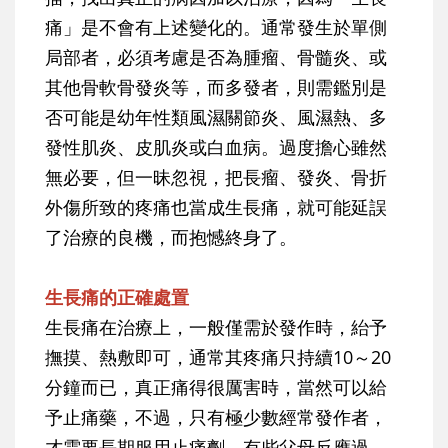
痛」是不會有上述變化的。通常發生於單側
局部者，必須考慮是否為腫瘤、骨髓炎、或
其他骨軟骨發炎等，而多發者，則需鑑別是
否可能是幼年性類風濕關節炎、風濕熱、多
發性肌炎、皮肌炎或白血病。過度擔心雖然
無必要，但一昧忽視，把長瘤、發炎、骨折
外傷所致的疼痛也當成生長痛，就可能延誤
了治療的良機，而抱憾終身了。
生長痛的正確處置
生長痛在治療上，一般僅需於發作時，紿予
撫摸、熱敷即可，通常其疼痛只持續10～20
分鐘而已，真正痛得很厲害時，當然可以給
予止痛藥，不過，只有極少數經常發作者，
才需要長期服用止痛劑。有些父母反應過