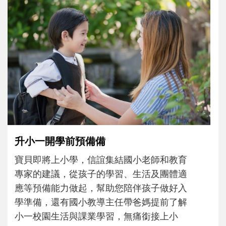
和孩子一起長大的那個男人│讀懂父親的
不同模樣
沒有人天生就擅長當爸爸！男人總是在一次
次「前所未有」的體驗中，跟著孩子一起長
大。從給予安全感的肢體遊戲，到獨立自
主、角色認同及解決問題的能力養成。爸爸