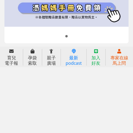
2022信誼年度報告
小袋鼠幼師網
2023信誼年度報告
2024信誼年度報告
2025信誼年度報告
育兒服務
育兒
孕袋
親子
最新
加入
專家在線
好好育兒
電子報
索取
廣場
podcast
好友
馬上問
好孕袋
分齡育兒電子報
線上教養諮詢
出版服務
好好生活廣場
信誼基金出版社
小太陽親子館
小太陽親子書房
閱讀推廣
知新劇場
Bookstart閱讀起步走