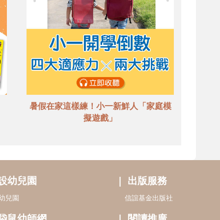
暑假在家這樣練！小一新鮮人「家庭模
擬遊戲」
設幼兒園
出版服務
幼兒園
信誼基金出版社
袋鼠幼師網
閱讀推廣