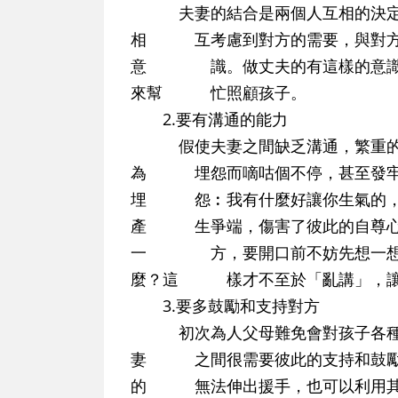
夫妻的結合是兩個人互相的決定，
相 互考慮到對方的需要，與對方
意 識。做丈夫的有這樣的意識，
來幫 忙照顧孩子。
2.要有溝通的能力
假使夫妻之間缺乏溝通，繁重的家
為 埋怨而嘀咕個不停，甚至發牢
埋 怨︰我有什麼好讓你生氣的，莫
產 生爭端，傷害了彼此的自尊心
一 方，要開口前不妨先想一想，
麼？這 樣才不至於「亂講」，讓
3.要多鼓勵和支持對方
初次為人父母難免會對孩子各種生
妻 之間很需要彼此的支持和鼓勵
的 無法伸出援手，也可以利用其