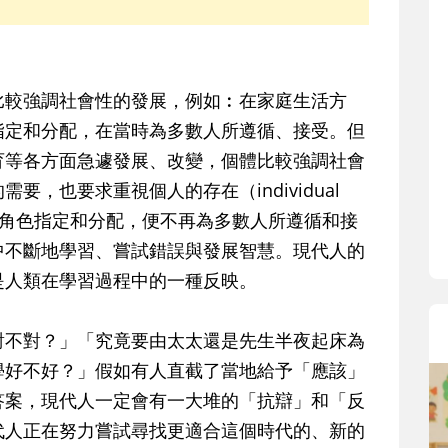
寶貝即將上小學，信誼集結國小老師
和教育專家的建議，從孩子的學習、
生活及團體適應等預備能力做起，幫
助您陪伴孩子做好入學準備，還有國
較強調社會性的發展，例如︰在家庭生活方
小教導主任帶爸媽提前了解小一校園
指定和分配，在當時為多數人所遵循、接受。但
生活與課業學習，無痛銜接上小學。
育等各方面急遽發展、改變，個體比較強調社會
，也要求重視個人的存在（individual
」的角色指定和分配，便不再為多數人所遵循和接
中不斷地學習、嘗試錯誤與發展智慧。現代人的
是人類在學習過程中的一種反映。
不對？」「究竟要由太太還是先生半夜起床為
學好不好？」假如有人直截了當地給予「應該」
答案，現代人一定會有一大堆的「抗辯」和「反
代人正在努力嘗試尋找更適合這個時代的、新的