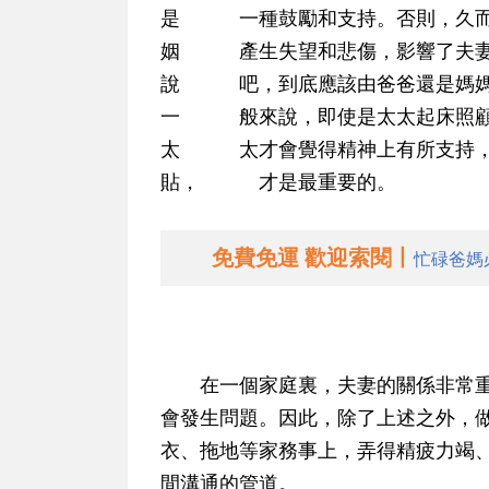
是 一種鼓勵和支持。否則，久而
姻 產生失望和悲傷，影響了夫妻
說 吧，到底應該由爸爸還是媽媽
一 般來說，即使是太太起床照顧
太 太才會覺得精神上有所支持，
貼， 才是最重要的。
免費免運 歡迎索閱丨
忙碌爸媽
在一個家庭裏，夫妻的關係非常重
會發生問題。因此，除了上述之外，
衣、拖地等家務事上，弄得精疲力竭
間溝通的管道。