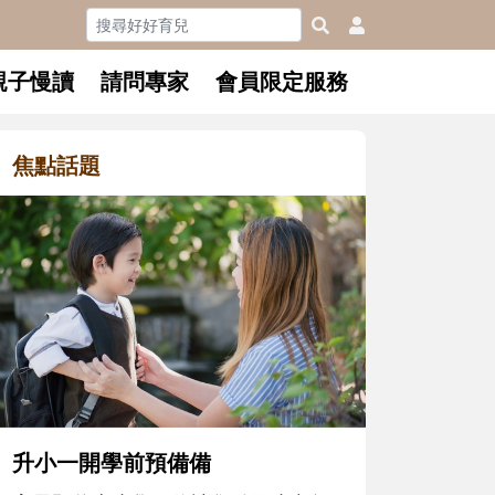
親子慢讀
請問專家
會員限定服務
焦點話題
和孩子一起長大的那個男人│讀
懂父親的不同模樣
沒有人天生就擅長當爸爸！男人總是
在一次次「前所未有」的體驗中，跟
著孩子一起長大。從給予安全感的肢
體遊戲，到獨立自主、角色認同及解
決問題的能力養成。爸爸正嘗試用不
同的模樣，參與孩子每個重要的成長