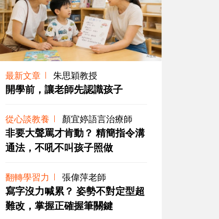
最新文章
朱思穎教授
開學前，讓老師先認識孩子
從心談教養
顏宜婷語言治療師
非要大聲罵才肯動？ 精簡指令溝
通法，不吼不叫孩子照做
翻轉學習力
張偉萍老師
寫字沒力喊累？ 姿勢不對定型超
難改，掌握正確握筆關鍵