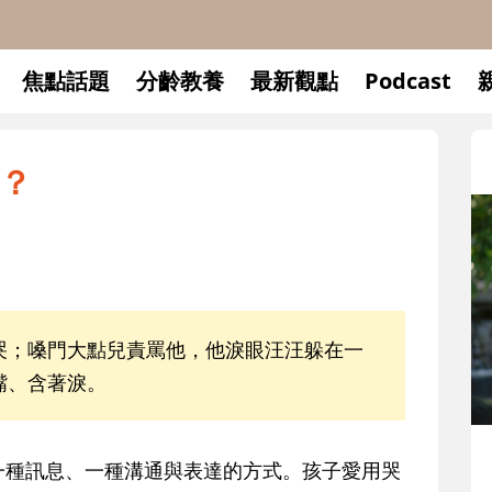
焦點話題
分齡教養
最新觀點
Podcast
？
哭；嗓門大點兒責罵他，他淚眼汪汪躲在一
嘴、含著淚。
升小一開學前預備備
一種訊息、一種溝通與表達的方式。孩子愛用哭