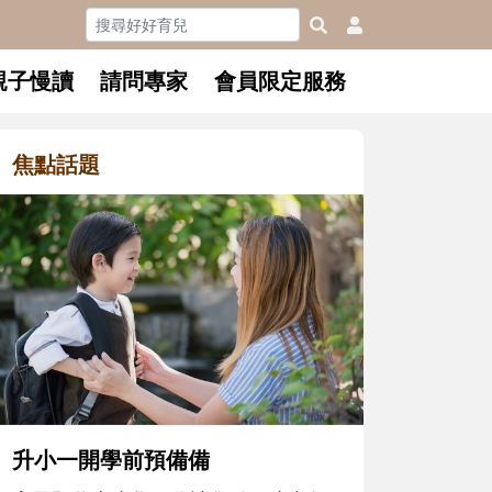
親子慢讀
請問專家
會員限定服務
焦點話題
和孩子一起長大的那個男人│讀
懂父親的不同模樣
沒有人天生就擅長當爸爸！男人總是
在一次次「前所未有」的體驗中，跟
著孩子一起長大。從給予安全感的肢
體遊戲，到獨立自主、角色認同及解
決問題的能力養成。爸爸正嘗試用不
同的模樣，參與孩子每個重要的成長