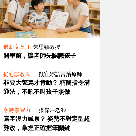
最新文章
朱思穎教授
開學前，讓老師先認識孩子
從心談教養
顏宜婷語言治療師
非要大聲罵才肯動？ 精簡指令溝
通法，不吼不叫孩子照做
翻轉學習力
張偉萍老師
寫字沒力喊累？ 姿勢不對定型超
難改，掌握正確握筆關鍵