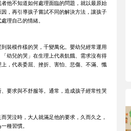
寶貝即將上小學，信誼集結國小老師
或者他不知道如何處理面臨的問題，就以最原始
和教育專家的建議，從孩子的學習、
原因，再引導孩子嘗試不同的解決方法，讓孩子
生活及團體適應等預備能力做起，幫
式處理自己的情緒。
助您陪伴孩子做好入學準備，還有國
小教導主任帶爸媽提前了解小一校園
生活與課業學習，無痛銜接上小學。
哭到裝模作樣的哭，千變萬化。嬰幼兒經常運用
，「幼兒的哭」在生理上代表飢餓、需求沒有得
理上，代表委屈、挫折、害怕、悲傷、不滿、懺
。
折、要求與不舒服等。通常，造成孩子經常性哭
足而哭泣時，大人就滿足他的要求，久而久之，
為一種習慣。