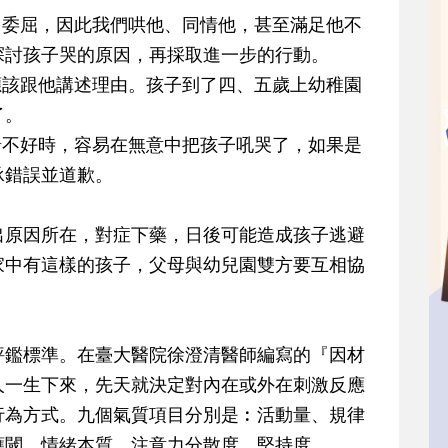
了委屈，因此我們哄他、同情他，甚至滿足他不
探討孩子哭的原因，再採取進一步的行動。
應該跟他講述理由。孩子到了四、五歲上幼稚園
了。
緒不好時，容易在無意中把孩子吼哭了，如果是
承錯誤並道歉。
出原因所在，對症下藥，日後可能造成孩子逃避
家中有這樣的孩子，父母與幼兒園雙方要互相協
評鑑標準。在臺大醫院徐澄清醫師編寫的『因材
人一生下來，先天就決定對內在或外在刺激反應
行為方式。九個氣質項目分別是︰活動量、規律
應閾、情緒本質、注意力分散度、堅持度。