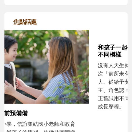
焦點話題
和孩子一起長大的那個男人│讀懂父親的
不同模樣
沒有人天生就擅長當爸爸！男人總是在一次