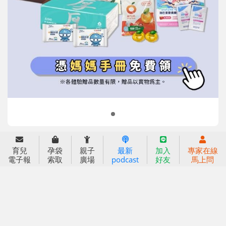
信誼基金會
附設幼兒園
信誼兒童發展國際研討會
實驗幼兒園
2022信誼年度報告
小袋鼠幼師網
2023信誼年度報告
2024信誼年度報告
2025信誼年度報告
育兒服務
育兒
孕袋
親子
最新
加入
專家在線
好好育兒
電子報
索取
廣場
podcast
好友
馬上問
好孕袋
分齡育兒電子報
線上教養諮詢
出版服務
好好生活廣場