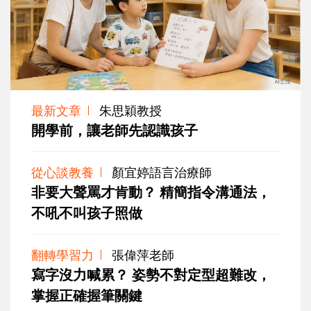
最新文章
朱思穎教授
開學前，讓老師先認識孩子
從心談教養
顏宜婷語言治療師
非要大聲罵才肯動？ 精簡指令溝通法，
不吼不叫孩子照做
翻轉學習力
張偉萍老師
寫字沒力喊累？ 姿勢不對定型超難改，
掌握正確握筆關鍵