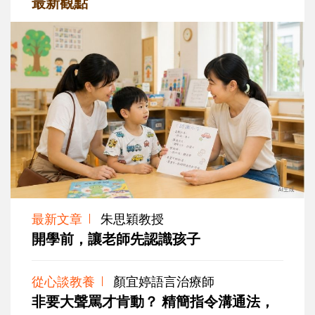
最新觀點
最新文章
朱思穎教授
開學前，讓老師先認識孩子
從心談教養
顏宜婷語言治療師
非要大聲罵才肯動？ 精簡指令溝通法，