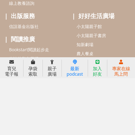
信誼基金會
附設幼兒園
育兒
孕袋
親子
最新
加入
專家在線
電子報
索取
廣場
podcast
好友
馬上問
信誼兒童發展國際研討會
實驗幼兒園
2022信誼年度報告
小袋鼠幼師網
2023信誼年度報告
2024信誼年度報告
2025信誼年度報告
育兒服務