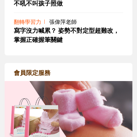
不吼不叫孩子照做
翻轉學習力
張偉萍老師
寫字沒力喊累？ 姿勢不對定型超難改，
掌握正確握筆關鍵
會員限定服務