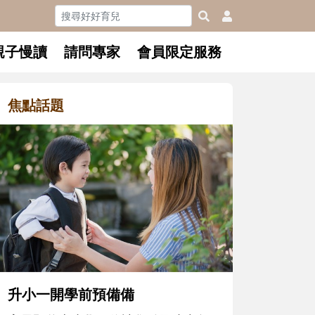
親子慢讀
請問專家
會員限定服務
焦點話題
和孩子一
懂父親的
沒有人天
在一次次
著孩子一
體遊戲，
決問題的
升小一開學前預備備
同的模樣