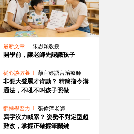
最新文章
朱思穎教授
開學前，讓老師先認識孩子
從心談教養
顏宜婷語言治療師
非要大聲罵才肯動？ 精簡指令溝
通法，不吼不叫孩子照做
翻轉學習力
張偉萍老師
寫字沒力喊累？ 姿勢不對定型超
難改，掌握正確握筆關鍵