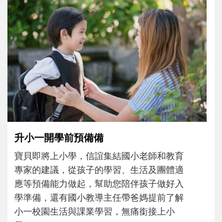
和孩子一起長大的那個男人│讀懂父親的
不同模樣
沒有人天生就擅長當爸爸！男人總是在一次
次「前所未有」的體驗中，跟著孩子一起長
大。從給予安全感的肢體遊戲，到獨立自
主、角色認同及解決問題的能力養成。爸爸
正嘗試用不同的模樣，參與孩子每個重要的
成長歷程。