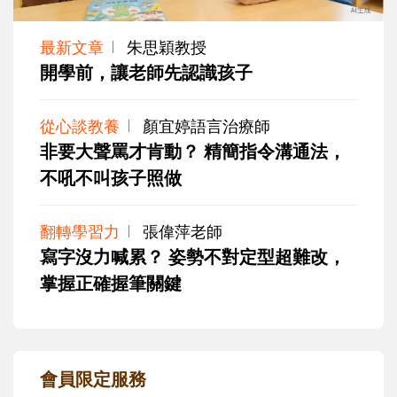
最新文章
朱思穎教授
開學前，讓老師先認識孩子
從心談教養
顏宜婷語言治療師
非要大聲罵才肯動？ 精簡指令溝通法，
不吼不叫孩子照做
翻轉學習力
張偉萍老師
寫字沒力喊累？ 姿勢不對定型超難改，
掌握正確握筆關鍵
會員限定服務