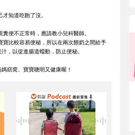
己才知道吃飽了沒。
現糞便不正常時，應請教小兒科醫師。
寶寶比較容易便秘，所以在兩次餵奶之間給予
菜汁，以促進腸道蠕動，防止便秘。
媽媽窈窕、寶寶聰明又健康喔！