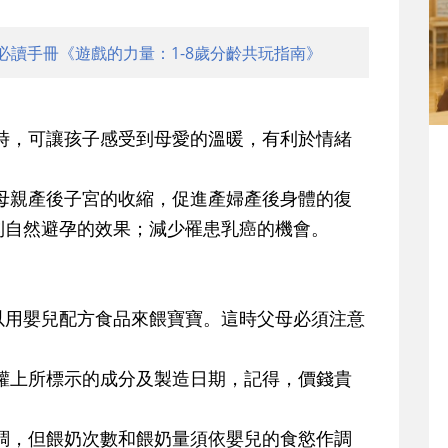
必讀手冊《遊戲的力量：1-8歲分齡共玩指南》
時，可讓孩子感受到母愛的溫暖，有利於情緒
母親產後子宮的收縮，促進產婦產後身體的復
到自然避孕的效果；減少罹患乳癌的機會。
以用嬰兒配方食品來餵寶寶。這時父母必須注意
罐上所標示的成分及製造日期，記得，價錢貴
調，但餵奶次數和餵奶量須依嬰兒的食慾作調