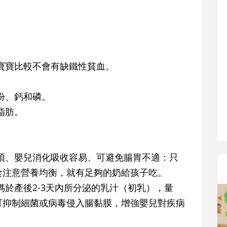
寶貝即將上小學，信誼集結國小老師
和教育專家的建議，從孩子的學習、
生活及團體適應等預備能力做起，幫
助您陪伴孩子做好入學準備，還有國
。
小教導主任帶爸媽提前了解小一校園
寶寶比較不會有缺鐵性貧血。
生活與課業學習，無痛銜接上小學。
份、鈣和磷。
脂肪。
煩、嬰兒消化吸收容易、可避免腸胃不適：只
食注意營養均衡，就有足夠的奶給孩子吃。
媽於產後2-3天內所分泌的乳汁（初乳），量
可抑制細菌或病毒侵入腸黏膜，增強嬰兒對疾病