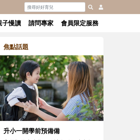
親子慢讀
請問專家
會員限定服務
焦點話題
和孩子一起長大的那個男人│讀
懂父親的不同模樣
沒有人天生就擅長當爸爸！男人總是
在一次次「前所未有」的體驗中，跟
著孩子一起長大。從給予安全感的肢
體遊戲，到獨立自主、角色認同及解
決問題的能力養成。爸爸正嘗試用不
同的模樣，參與孩子每個重要的成長