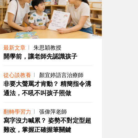
最新文章
朱思穎教授
開學前，讓老師先認識孩子
從心談教養
顏宜婷語言治療師
非要大聲罵才肯動？ 精簡指令溝
通法，不吼不叫孩子照做
翻轉學習力
張偉萍老師
寫字沒力喊累？ 姿勢不對定型超
難改，掌握正確握筆關鍵