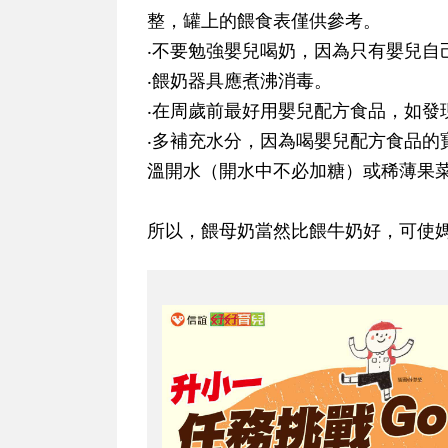
整，罐上的餵食表僅供參考。
‧不要勉強嬰兒喝奶，因為只有嬰兒自
‧餵奶器具應煮沸消毒。
‧在周歲前最好用嬰兒配方食品，如發
‧多補充水分，因為喝嬰兒配方食品的
溫開水（開水中不必加糖）或稀薄果
所以，餵母奶當然比餵牛奶好，可使