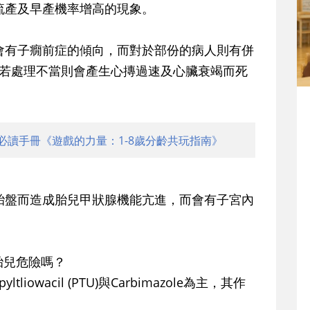
有流產及早產機率增高的現象。
人會有子癇前症的傾向，而對於部份的病人則有併
)的可能，若處理不當則會產生心摶過速及心臟衰竭而死
必讀手冊《遊戲的力量：1-8歲分齡共玩指南》
過胎盤而造成胎兒甲狀腺機能亢進，而會有子宮內
胎兒危險嗎？
wacil (PTU)與Carbimazole為主，其作