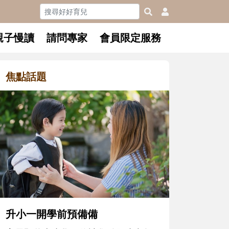
親子慢讀
請問專家
會員限定服務
焦點話題
和孩子一起長大的那個男人│讀
懂父親的不同模樣
沒有人天生就擅長當爸爸！男人總是
在一次次「前所未有」的體驗中，跟
著孩子一起長大。從給予安全感的肢
體遊戲，到獨立自主、角色認同及解
決問題的能力養成。爸爸正嘗試用不
同的模樣，參與孩子每個重要的成長