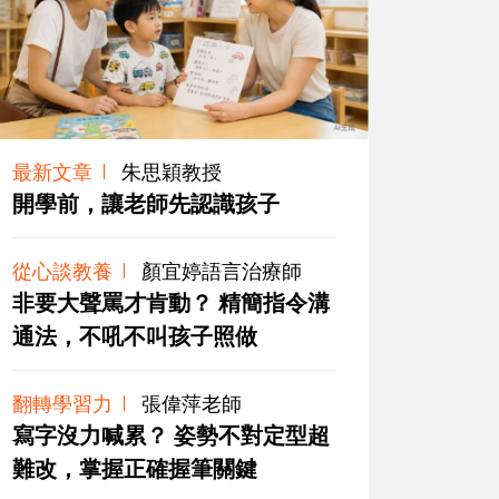
最新文章
朱思穎教授
開學前，讓老師先認識孩子
從心談教養
顏宜婷語言治療師
非要大聲罵才肯動？ 精簡指令溝
通法，不吼不叫孩子照做
翻轉學習力
張偉萍老師
寫字沒力喊累？ 姿勢不對定型超
難改，掌握正確握筆關鍵