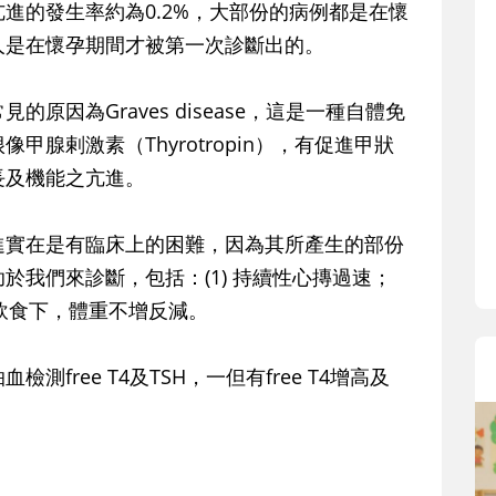
寶貝即將上小學，信誼集結國小老師
的發生率約為0.2%，大部份的病例都是在懷
和教育專家的建議，從孩子的學習、
人是在懷孕期間才被第一次診斷出的。
生活及團體適應等預備能力做起，幫
助您陪伴孩子做好入學準備，還有國
因為Graves disease，這是一種自體免
小教導主任帶爸媽提前了解小一校園
腺剌激素（Thyrotropin），有促進甲狀
生活與課業學習，無痛銜接上小學。
長及機能之亢進。
實在是有臨床上的困難，因為其所產生的部份
於我們來診斷，包括：(1) 持續性心摶過速；
)正常飲食下，體重不增反減。
ree T4及TSH，一但有free T4增高及