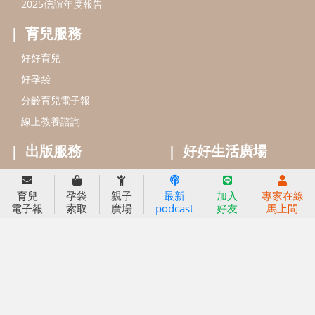
小太陽親子書房
閱讀推廣
知新劇場
Bookstart閱讀起步走
農人餐桌
信誼幼兒文學獎
Green & Safe
信誼兒童動畫獎
小袋鼠說故事劇團
service@hsin-yi.org.tw
信誼好好育兒
小太陽親子館
小太陽親子書房
育兒
孕袋
親子
最新
加入
專家在線
(02)2396-5305轉2345 (週一～週五 9:00～18:00)
電子報
索取
廣場
podcast
好友
馬上問
認識信誼
合作洽談
智慧財產權聲明
本網站建議使用IE9(含以上)或 Google Chrome 版本瀏覽器
信誼基金會/上誼文化實業股份有限公司 版權所有 ©