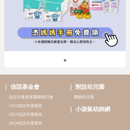
信誼基金會
附設幼兒園
信誼兒童發展國際研討會
實驗幼兒園
2022信誼年度報告
小袋鼠幼師網
2023信誼年度報告
2024信誼年度報告
2025信誼年度報告
育兒服務
好好育兒
好孕袋
分齡育兒電子報
線上教養諮詢
出版服務
好好生活廣場
信誼基金出版社
小太陽親子館