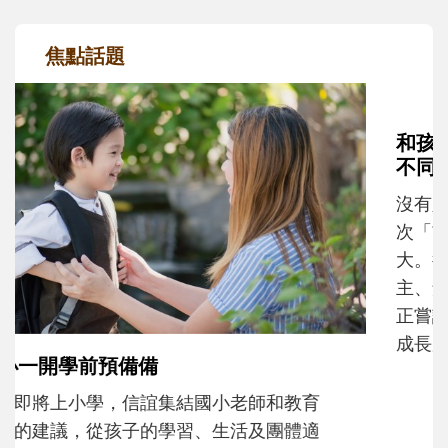
焦點話題
和孩子一起長大的那個男人│讀懂父親的
不同模樣
沒有人天生就擅長當爸爸！男人總是在一次