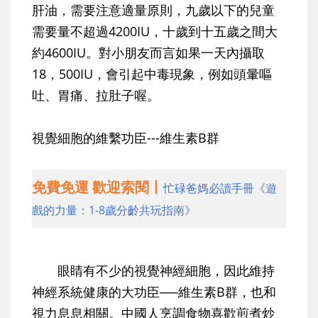
肝油，需要注意適量原則，九歲以下的兒童
需要量不超過4200IU，十歲到十五歲之間大
約4600IU。對小朋友而言如果一天內攝取
18，500IU，會引起中毒現象，例如頭暈嘔
吐、胃痛、拉肚子喔。
視覺細胞的維繫功臣---維生素B群
免費免運 歡迎索閱丨
忙碌爸媽必讀手冊《遊
戲的力量：1-8歲分齡共玩指南》
眼睛有不少的視覺神經細胞，因此維持
神經系統健康的大功臣──維生素B群，也和
視力息息相關。中國人烹調食物喜歡煎煮炒