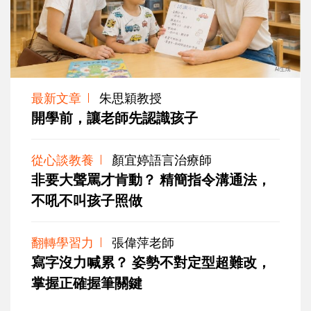
最新文章
朱思穎教授
開學前，讓老師先認識孩子
從心談教養
顏宜婷語言治療師
非要大聲罵才肯動？ 精簡指令溝通法，
不吼不叫孩子照做
翻轉學習力
張偉萍老師
寫字沒力喊累？ 姿勢不對定型超難改，
掌握正確握筆關鍵