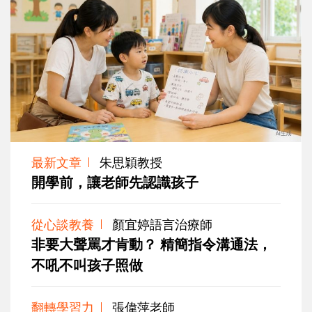
最新文章
朱思穎教授
開學前，讓老師先認識孩子
從心談教養
顏宜婷語言治療師
非要大聲罵才肯動？ 精簡指令溝通法，
不吼不叫孩子照做
翻轉學習力
張偉萍老師