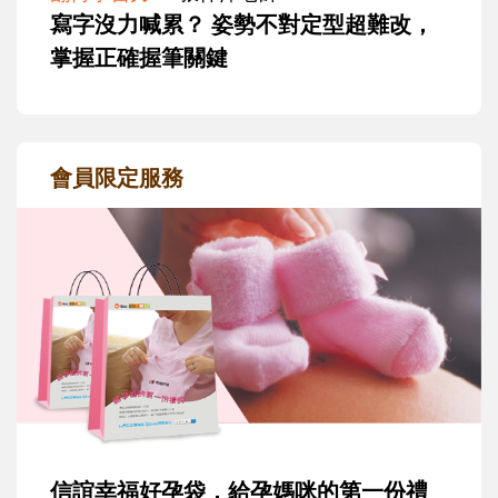
寫字沒力喊累？ 姿勢不對定型超難改，
掌握正確握筆關鍵
會員限定服務
信誼幸福好孕袋，給孕媽咪的第一份禮