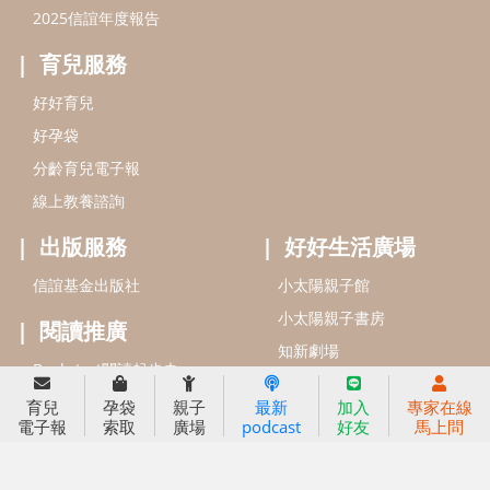
信誼基金會
附設幼兒園
信誼兒童發展國際研討會
實驗幼兒園
2022信誼年度報告
小袋鼠幼師網
2023信誼年度報告
2024信誼年度報告
2025信誼年度報告
育兒服務
育兒
孕袋
親子
最新
加入
專家在線
好好育兒
電子報
索取
廣場
podcast
好友
馬上問
好孕袋
分齡育兒電子報