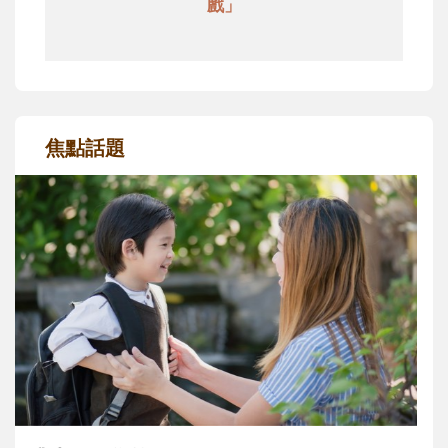
戲」
焦點話題
和孩子一起長大的那個男人│讀懂父親的
不同模樣
沒有人天生就擅長當爸爸！男人總是在一次
次「前所未有」的體驗中，跟著孩子一起長
大。從給予安全感的肢體遊戲，到獨立自
主、角色認同及解決問題的能力養成。爸爸
正嘗試用不同的模樣，參與孩子每個重要的
成長歷程。