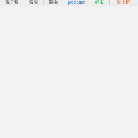
電子報
索取
廣場
podcast
好友
馬上問
好孕袋
分齡育兒電子報
線上教養諮詢
出版服務
好好生活廣場
信誼基金出版社
小太陽親子館
小太陽親子書房
閱讀推廣
知新劇場
Bookstart閱讀起步走
農人餐桌
信誼幼兒文學獎
Green & Safe
信誼兒童動畫獎
小袋鼠說故事劇團
service@hsin-yi.org.tw
信誼好好育兒
小太陽親子館
小太陽親子書房
(02)2396-5305轉2345 (週一～週五 9:00～18:00)