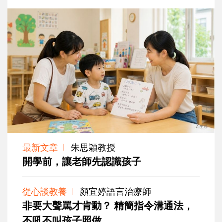
最新文章
朱思穎教授
開學前，讓老師先認識孩子
從心談教養
顏宜婷語言治療師
非要大聲罵才肯動？ 精簡指令溝通法，
不吼不叫孩子照做