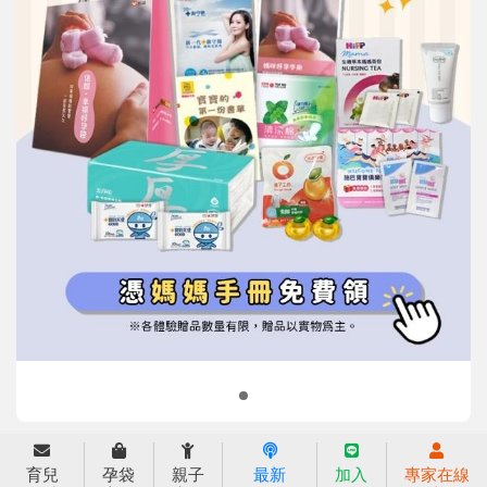
信誼基金會
附設幼兒園
信誼兒童發展國際研討會
實驗幼兒園
2022信誼年度報告
小袋鼠幼師網
2023信誼年度報告
2024信誼年度報告
2025信誼年度報告
育兒服務
育兒
孕袋
親子
最新
加入
專家在線
好好育兒