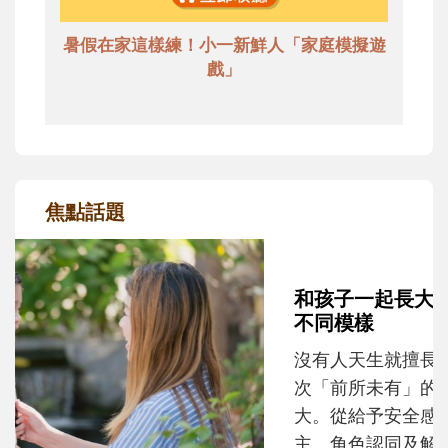
暑假在家這樣練！小一新鮮人「家庭模擬遊
戲」
焦點話題