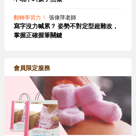
翻轉學習力
張偉萍老師
寫字沒力喊累？ 姿勢不對定型超難改，
掌握正確握筆關鍵
會員限定服務