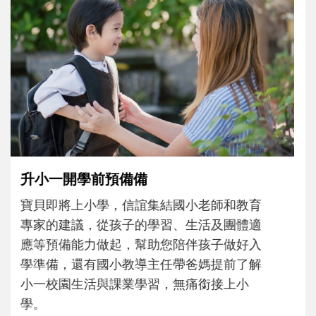
和孩子一起長大的那個男人│讀懂父親的
不同模樣
沒有人天生就擅長當爸爸！男人總是在一次
次「前所未有」的體驗中，跟著孩子一起長
大。從給予安全感的肢體遊戲，到獨立自
主、角色認同及解決問題的能力養成。爸爸
正嘗試用不同的模樣，參與孩子每個重要的