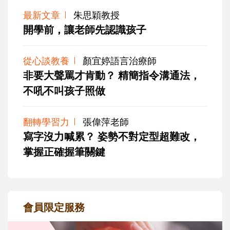
最新文章
朱思穎教授
開學前，讓老師先認識孩子
從心談教養
顏宜婷語言治療師
非要大聲罵才肯動？ 精簡指令溝通法，
不吼不叫孩子照做
翻轉學習力
張偉萍老師
寫字沒力喊累？ 姿勢不對定型超難改，
掌握正確握筆關鍵
會員限定服務