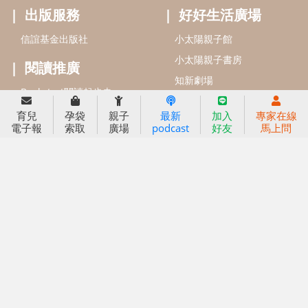
2022信誼年度報告
小袋鼠幼師網
2023信誼年度報告
2024信誼年度報告
2025信誼年度報告
育兒服務
育兒
孕袋
親子
最新
加入
專家在線
好好育兒
電子報
索取
廣場
podcast
好友
馬上問
好孕袋
分齡育兒電子報
線上教養諮詢
出版服務
好好生活廣場
信誼基金出版社
小太陽親子館
小太陽親子書房
閱讀推廣
知新劇場
Bookstart閱讀起步走
農人餐桌
信誼幼兒文學獎