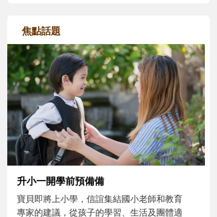
焦點話題
和孩子一起長大的那個男人│讀懂父親的
不同模樣
沒有人天生就擅長當爸爸！男人總是在一次
次「前所未有」的體驗中，跟著孩子一起長
大。從給予安全感的肢體遊戲，到獨立自
主、角色認同及解決問題的能力養成。爸爸
正嘗試用不同的模樣，參與孩子每個重要的
成長歷程。