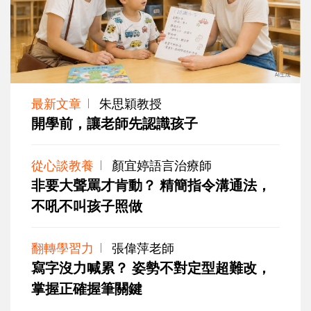
最新文章
朱思穎教授
開學前，讓老師先認識孩子
從心談教養
顏宜婷語言治療師
非要大聲罵才肯動？ 精簡指令溝通法，
不吼不叫孩子照做
翻轉學習力
張偉萍老師
寫字沒力喊累？ 姿勢不對定型超難改，
掌握正確握筆關鍵