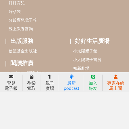
信誼基金會
附設幼兒園
信誼兒童發展國際研討會
實驗幼兒園
2022信誼年度報告
小袋鼠幼師網
2023信誼年度報告
2024信誼年度報告
2025信誼年度報告
育兒服務
育兒
孕袋
親子
最新
加入
專家在線
好好育兒
電子報
索取
廣場
podcast
好友
馬上問
好孕袋
分齡育兒電子報
線上教養諮詢
出版服務
好好生活廣場