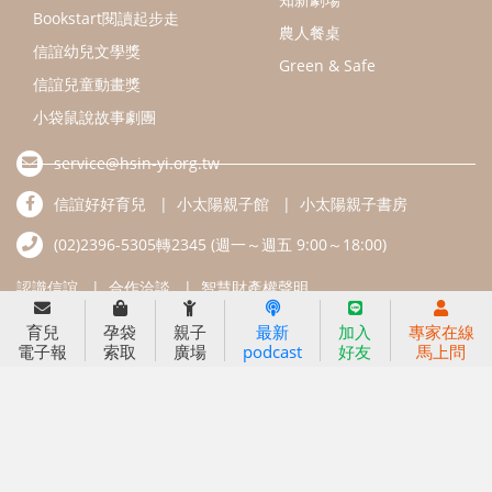
信誼基金會
附設幼兒園
信誼兒童發展國際研討會
實驗幼兒園
2022信誼年度報告
小袋鼠幼師網
2023信誼年度報告
2024信誼年度報告
2025信誼年度報告
育兒服務
育兒
孕袋
親子
最新
加入
專家在線
好好育兒
電子報
索取
廣場
podcast
好友
馬上問
好孕袋
分齡育兒電子報
線上教養諮詢
出版服務
好好生活廣場