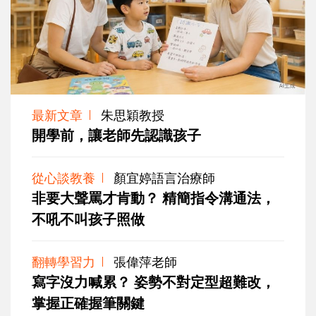
最新文章
朱思穎教授
開學前，讓老師先認識孩子
從心談教養
顏宜婷語言治療師
非要大聲罵才肯動？ 精簡指令溝通法，
不吼不叫孩子照做
翻轉學習力
張偉萍老師
寫字沒力喊累？ 姿勢不對定型超難改，
掌握正確握筆關鍵