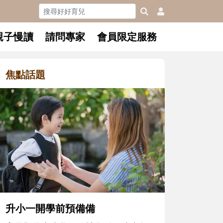
親子慢讀
請問專家
會員限定服務
焦點話題
和孩子一
懂父親的
沒有人天
在一次次
著孩子一
體遊戲，
決問題的
升小一開學前預備備
同的模樣