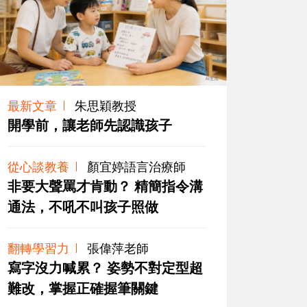
最新文章
朱思穎教授
開學前，讓老師先認識孩子
從心談教養
顏宜婷語言治療師
非要大聲罵才肯動？ 精簡指令溝
通法，不吼不叫孩子照做
翻轉學習力
張偉萍老師
寫字沒力喊累？ 姿勢不對定型超
難改，掌握正確握筆關鍵