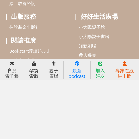
線上教養諮詢
出版服務
好好生活廣場
信誼基金出版社
小太陽親子館
小太陽親子書房
閱讀推廣
知新劇場
Bookstart閱讀起步走
農人餐桌
信誼幼兒文學獎
Green & Safe
信誼兒童動畫獎
育兒
孕袋
親子
最新
加入
專家在線
電子報
索取
廣場
podcast
好友
馬上問
小袋鼠說故事劇團
service@hsin-yi.org.tw
信誼好好育兒
小太陽親子館
小太陽親子書房
(02)2396-5305轉2345 (週一～週五 9:00～18:00)
認識信誼
合作洽談
智慧財產權聲明