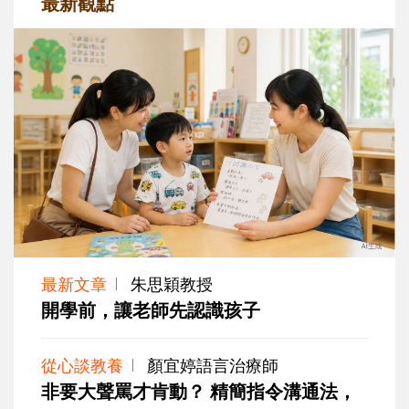
最新觀點
最新文章
朱思穎教授
開學前，讓老師先認識孩子
從心談教養
顏宜婷語言治療師
非要大聲罵才肯動？ 精簡指令溝通法，