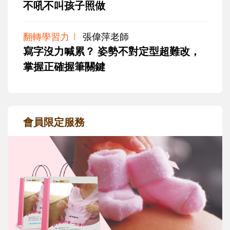
不吼不叫孩子照做
翻轉學習力
張偉萍老師
寫字沒力喊累？ 姿勢不對定型超難改，
掌握正確握筆關鍵
會員限定服務