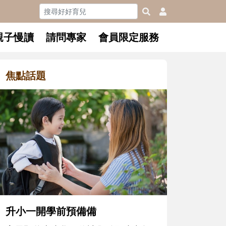
親子慢讀
請問專家
會員限定服務
焦點話題
和孩子一起長大的那個男人│讀
懂父親的不同模樣
沒有人天生就擅長當爸爸！男人總是
在一次次「前所未有」的體驗中，跟
著孩子一起長大。從給予安全感的肢
體遊戲，到獨立自主、角色認同及解
決問題的能力養成。爸爸正嘗試用不
同的模樣，參與孩子每個重要的成長