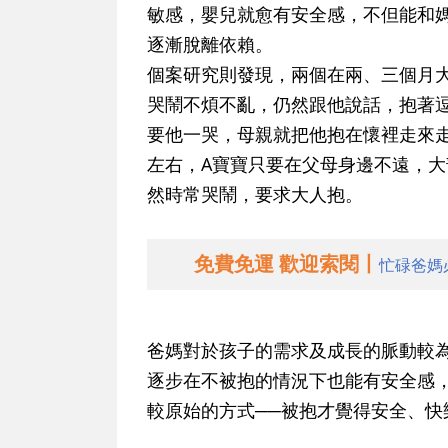
敏感，嬰兒就愈有安全感，不但能和
逐漸脫離依賴。
個案研究則發現，兩個在兩、三個月
哭鬧不煩不亂，仍然跟他說話，抱著
要他一哭，母親就把他抱在懷裡走來
左右，A寶寶只要在父母身邊不遠，大
然時常哭鬧，要求大人抱。
免費免運 歡迎索閱丨
忙碌爸媽
爸媽對於孩子的需求及成長的脈動較
逐步在不被抱的情況下也能有安全感
較原始的方式──被抱才覺得安全、快