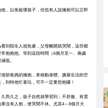
寶貝即將上小學，信誼集結國小老師
和教育專家的建議，從孩子的學習、
抱他，以免寵壞孩子，但也有人說擁抱可以立即
生活及團體適應等預備能力做起，幫
助您陪伴孩子做好入學準備，還有國
小教導主任帶爸媽提前了解小一校園
生活與課業學習，無痛銜接上小學。
為看到陌生人就焦慮，父母離開就哭鬧，這些都
要常抱抱他。等到這段時間（6個月至一、兩歲
漸減低。
要借助爸媽的擁抱，來移動身體、擴展生活的空
失，到時他忙著玩，可不一定要您抱囉！
，久而久之，孩子自然就學習到：不舒服、有需
果沒有人抱，便哭鬧不休。尤其4～8個月大