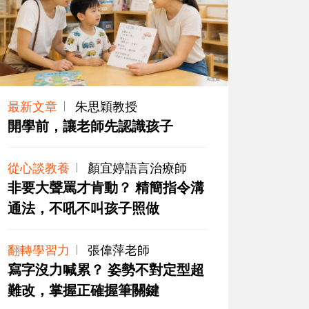
最新文章
朱思穎教授
開學前，讓老師先認識孩子
從心談教養
顏宜婷語言治療師
非要大聲罵才肯動？ 精簡指令溝
通法，不吼不叫孩子照做
翻轉學習力
張偉萍老師
寫字沒力喊累？ 姿勢不對定型超
難改，掌握正確握筆關鍵