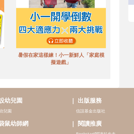
暑假在家這樣練！小一新鮮人「家庭模
擬遊戲」
設幼兒園
出版服務
幼兒園
信誼基金出版社
袋鼠幼師網
閱讀推廣
Bookstart閱讀起步走