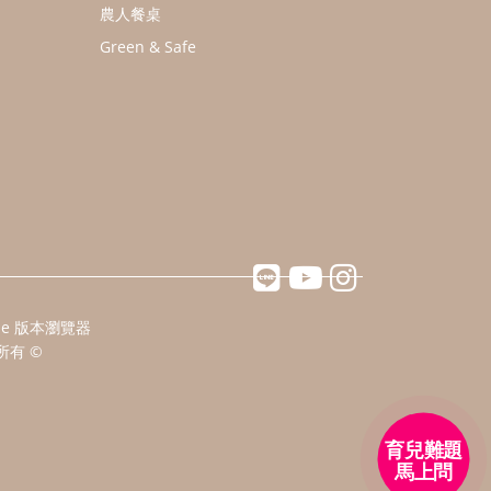
農人餐桌
Green & Safe
ome 版本瀏覽器
所有 ©
育兒難題
馬上問