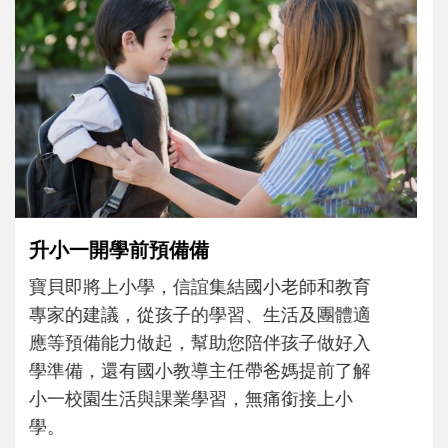
和孩子一起長大的那個男人│讀懂父親的
不同模樣
沒有人天生就擅長當爸爸！男人總是在一次
次「前所未有」的體驗中，跟著孩子一起長
大。從給予安全感的肢體遊戲，到獨立自
主、角色認同及解決問題的能力養成。爸爸
正嘗試用不同的模樣，參與孩子每個重要的