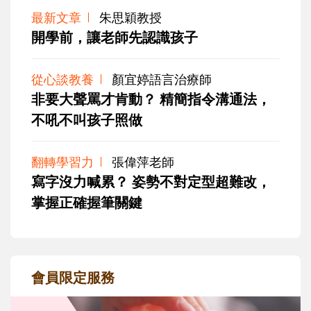
最新文章
朱思穎教授
開學前，讓老師先認識孩子
從心談教養
顏宜婷語言治療師
非要大聲罵才肯動？ 精簡指令溝通法，
不吼不叫孩子照做
翻轉學習力
張偉萍老師
寫字沒力喊累？ 姿勢不對定型超難改，
掌握正確握筆關鍵
會員限定服務